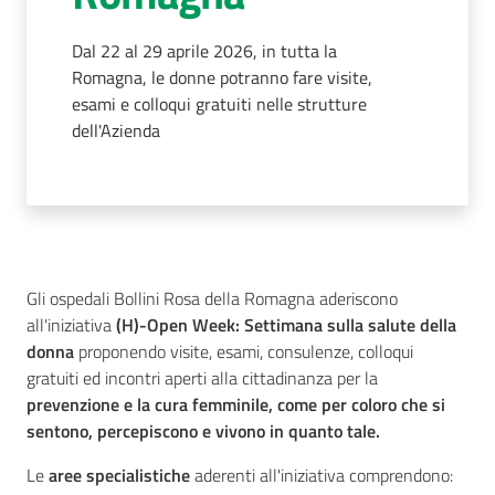
AUSL
Dal 22 al 29 aprile 2026, in tutta la
Comunica
Romagna, le donne potranno fare visite,
esami e colloqui gratuiti nelle strutture
dell'Azienda
Carta
dei
Servizi
Gli ospedali Bollini Rosa della Romagna aderiscono
all'iniziativa
(H)-Open Week: Settimana sulla salute della
donna
proponendo visite, esami, consulenze, colloqui
Dedicato
gratuiti ed incontri aperti alla cittadinanza per la
a...
prevenzione e la cura femminile, come per coloro che si
sentono, percepiscono e vivono in quanto tale.
Bandi
e
Le
aree specialistiche
aderenti all'iniziativa comprendono:
Concorsi