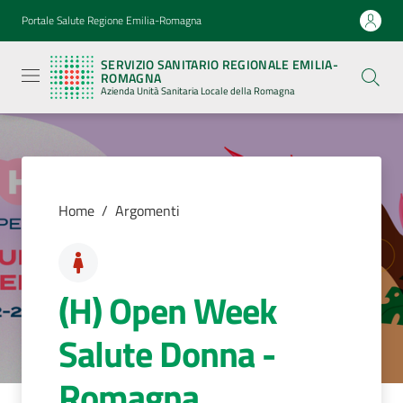
Vai al contenuto
Vai alla navigazione
Vai al footer
Portale Salute Regione Emilia-Romagna
Servizio
Sanitario
SERVIZIO SANITARIO REGIONALE EMILIA-
Regionale
ROMAGNA
Emilia-
Azienda Unità Sanitaria Locale della Romagna
Romagna
Azienda
Unità
Sanitaria
Locale della
Romagna
Home
/
Argomenti
Azienda
(H) Open Week
Servizi
Salute Donna -
Luoghi
di
Romagna
cura