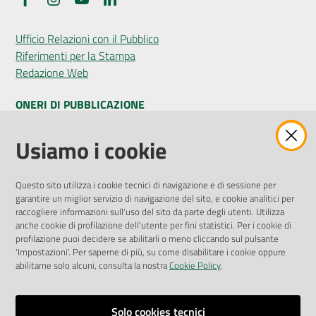
Ufficio Relazioni con il Pubblico
Riferimenti per la Stampa
Redazione Web
ONERI DI PUBBLICAZIONE
Amministrazione Trasparente
Usiamo i cookie
Pubblicità legale
Albo Pretorio
Questo sito utilizza i cookie tecnici di navigazione e di sessione per
Privacy Policy
garantire un miglior servizio di navigazione del sito, e cookie analitici per
Attuazione Misure PNRR
raccogliere informazioni sull'uso del sito da parte degli utenti. Utilizza
Liste di Attesa
anche cookie di profilazione dell'utente per fini statistici. Per i cookie di
profilazione puoi decidere se abilitarli o meno cliccando sul pulsante
'Impostazioni'. Per saperne di più, su come disabilitare i cookie oppure
ENTI, IMPRESE E PARTNER
abilitarne solo alcuni, consulta la nostra
Cookie Policy
.
Fatturazione Elettronica
Gare e Appalti
Solo cookies tecnici