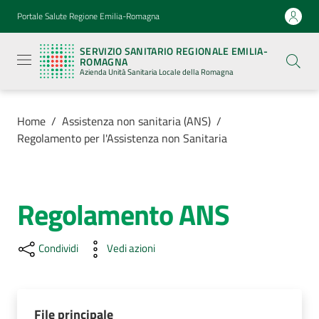
Vai al contenuto
Vai alla navigazione
Vai al footer
Portale Salute Regione Emilia-Romagna
Servizio
Sanitario
SERVIZIO SANITARIO REGIONALE EMILIA-
Regionale
ROMAGNA
Emilia-
Azienda Unità Sanitaria Locale della Romagna
Romagna
Azienda
Unità
Sanitaria
Home
/
Assistenza non sanitaria (ANS)
/
Locale della
Regolamento per l'Assistenza non Sanitaria
Romagna
Azienda
Regolamento ANS
Servizi
Condividi
Vedi azioni
Luoghi
di
cura
File principale