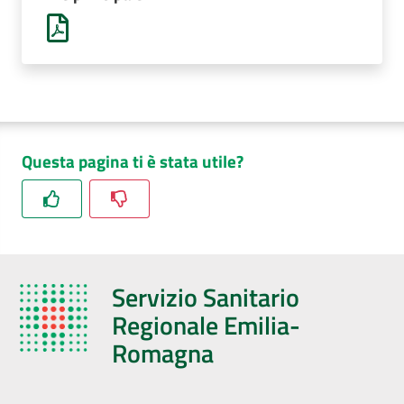
AUSL
Comunica
Questa pagina ti è stata utile?
Carta
dei
Servizi
Dedicato
Servizio Sanitario
a...
Regionale Emilia-
Romagna
Bandi
e
Concorsi