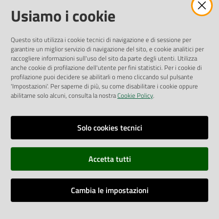
Amministrazione Trasparente
Usiamo i cookie
Pubblicità legale
Albo Pretorio
Questo sito utilizza i cookie tecnici di navigazione e di sessione per
Privacy Policy
garantire un miglior servizio di navigazione del sito, e cookie analitici per
Attuazione Misure PNRR
raccogliere informazioni sull'uso del sito da parte degli utenti. Utilizza
Liste di Attesa
anche cookie di profilazione dell'utente per fini statistici. Per i cookie di
profilazione puoi decidere se abilitarli o meno cliccando sul pulsante
'Impostazioni'. Per saperne di più, su come disabilitare i cookie oppure
ENTI, IMPRESE E PARTNER
abilitarne solo alcuni, consulta la nostra
Cookie Policy
.
Fatturazione Elettronica
Gare e Appalti
Solo cookies tecnici
Richiesta Patrocinio
Accetta tutti
Dichiarazione di Accessibilità
Cambia le impostazioni
Dati di Monitoraggio