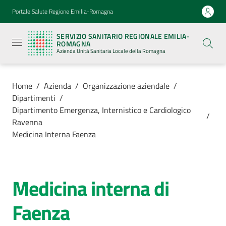
Vai al contenuto
Vai alla navigazione
Vai al footer
Portale Salute Regione Emilia-Romagna
Servizio
Sanitario
SERVIZIO SANITARIO REGIONALE EMILIA-
Regionale
ROMAGNA
Emilia-
Azienda Unità Sanitaria Locale della Romagna
Romagna
Azienda
Unità
Sanitaria
Home
/
Azienda
/
Organizzazione aziendale
/
Locale della
Dipartimenti
/
Romagna
Dipartimento Emergenza, Internistico e Cardiologico
/
Ravenna
Medicina Interna Faenza
Azienda
Menu selezionato
Servizi
Medicina interna di
Salta al contenuto
Luoghi
Faenza
di
cura