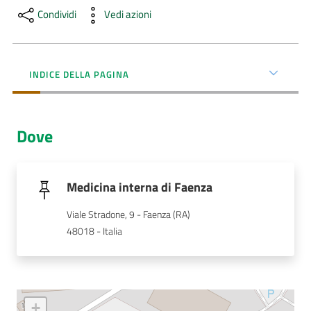
Condividi
Vedi azioni
AUSL
Comunica
INDICE DELLA PAGINA
Dove
Carta
dei
Servizi
Medicina interna di Faenza
Viale Stradone, 9 - Faenza (RA)
Dedicato
48018 - Italia
a...
Bandi
e
+
Concorsi