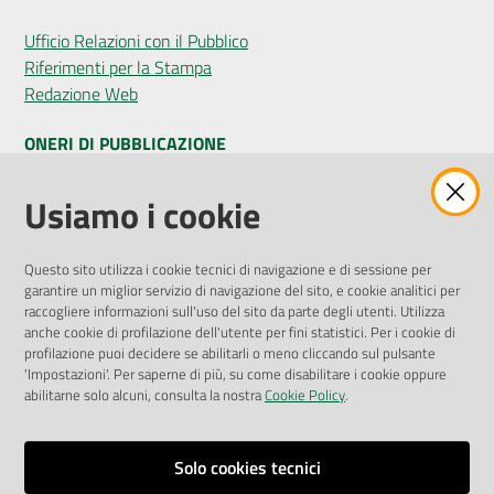
Ufficio Relazioni con il Pubblico
Riferimenti per la Stampa
Redazione Web
ONERI DI PUBBLICAZIONE
Amministrazione Trasparente
Usiamo i cookie
Pubblicità legale
Albo Pretorio
Questo sito utilizza i cookie tecnici di navigazione e di sessione per
Privacy Policy
garantire un miglior servizio di navigazione del sito, e cookie analitici per
Attuazione Misure PNRR
raccogliere informazioni sull'uso del sito da parte degli utenti. Utilizza
Liste di Attesa
anche cookie di profilazione dell'utente per fini statistici. Per i cookie di
profilazione puoi decidere se abilitarli o meno cliccando sul pulsante
'Impostazioni'. Per saperne di più, su come disabilitare i cookie oppure
ENTI, IMPRESE E PARTNER
abilitarne solo alcuni, consulta la nostra
Cookie Policy
.
Fatturazione Elettronica
Gare e Appalti
Solo cookies tecnici
Richiesta Patrocinio