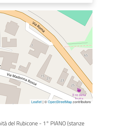
Leaflet
| ©
OpenStreetMap
contributors
ità del Rubicone - 1° PIANO (stanze