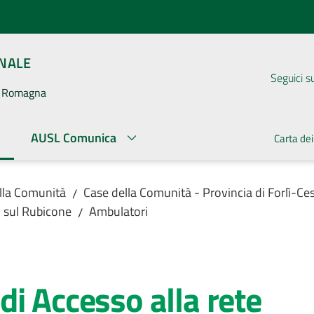
ONALE
Seguici s
la Romagna
AUSL Comunica
Carta dei
ato
lla Comunità
Case della Comunità - Provincia di Forlì-Ce
/
 sul Rubicone
Ambulatori
/
i Accesso alla rete