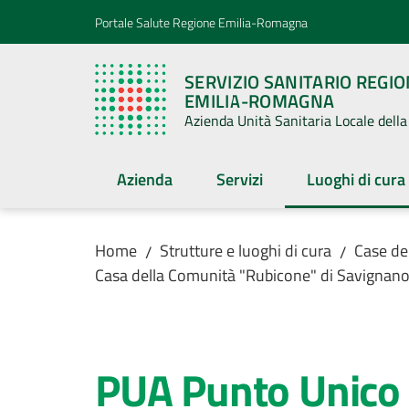
Vai al contenuto
Vai alla navigazione
Vai al footer
Portale Salute Regione Emilia-Romagna
SERVIZIO SANITARIO REGI
EMILIA-ROMAGNA
Azienda Unità Sanitaria Locale del
Azienda
Servizi
Luoghi di cura
Menu selezion
Home
Strutture e luoghi di cura
Case de
/
/
Casa della Comunità "Rubicone" di Savignano
Salta al contenuto
PUA Punto Unico d