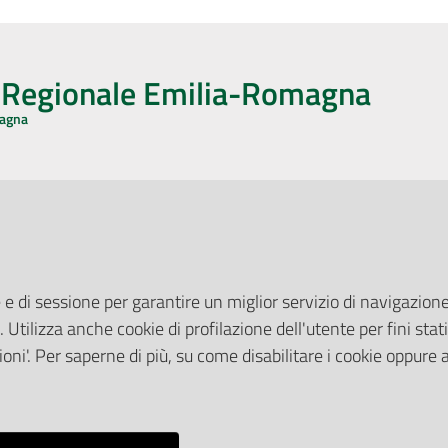
o Regionale Emilia-Romagna
magna
CA CON NOI
ONERI DI PUBBLICAZIONE
book
Instagram
YouTube
LinkedIn
Amministrazione Trasparente
Pubblicità legale
 e di sessione per garantire un miglior servizio di navigazione 
Albo Pretorio
. Utilizza anche cookie di profilazione dell'utente per fini stati
elazioni con il Pubblico
Privacy Policy
nti per la Stampa
oni'. Per saperne di più, su come disabilitare i cookie oppure 
Attuazione Misure PNRR
ne Web
Liste di Attesa