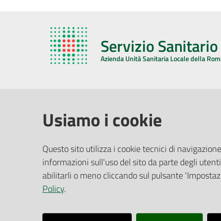
Servizio Sanitari
Azienda Unità Sanitaria Locale della Ro
AZIENDA USL DELLA ROMAGNA
COMUNI
Usiamo i cookie
Sede Legale
Face
Questo sito utilizza i cookie tecnici di navigazione
Via De Gasperi, 8 - 48121 Ravenna (RA)
informazioni sull'uso del sito da parte degli utenti
Ufficio R
CF/P.IVA:
02483810392
Riferime
abilitarli o meno cliccando sul pulsante 'Impostazi
PEC:
azienda@pec.auslromagna.it
Redazio
Policy
.