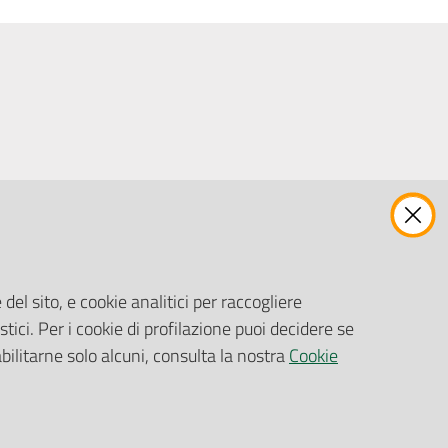
ENTI, IMPRESE E PARTNER
Fatturazione Elettronica
Gare e Appalti
del sito, e cookie analitici per raccogliere
Richiesta Patrocinio
stici. Per i cookie di profilazione puoi decidere se
abilitarne solo alcuni, consulta la nostra
Cookie