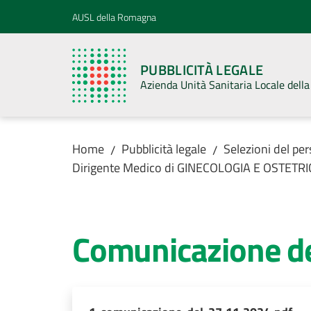
Vai al contenuto
Vai alla navigazione
Vai al footer
AUSL della Romagna
PUBBLICITÀ LEGALE
Azienda Unità Sanitaria Locale del
Home
Pubblicità legale
Selezioni del pe
/
/
Dirigente Medico di GINECOLOGIA E OSTETRI
Comunicazione d