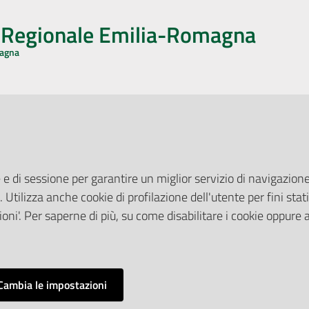
o Regionale Emilia-Romagna
magna
CA CON NOI
ONERI DI PUBBLICAZIONE
book
Instagram
YouTube
LinkedIn
Amministrazione Trasparente
Pubblicità legale
 e di sessione per garantire un miglior servizio di navigazione 
Albo Pretorio
. Utilizza anche cookie di profilazione dell'utente per fini stati
elazioni con il Pubblico
Privacy Policy
nti per la Stampa
oni'. Per saperne di più, su come disabilitare i cookie oppure 
Attuazione Misure PNRR
ne Web
Liste di Attesa
Cambia le impostazioni