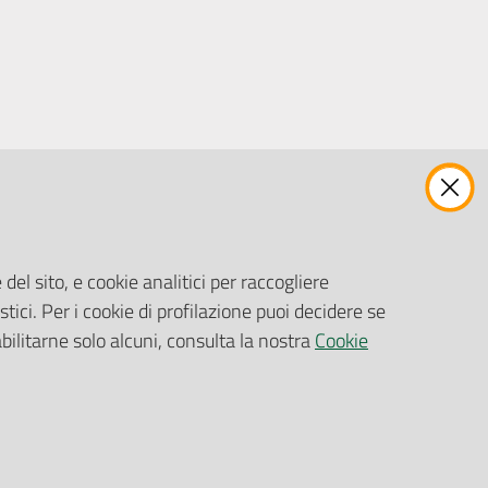
ENTI, IMPRESE E PARTNER
Fatturazione Elettronica
Gare e Appalti
del sito, e cookie analitici per raccogliere
Richiesta Patrocinio
stici. Per i cookie di profilazione puoi decidere se
abilitarne solo alcuni, consulta la nostra
Cookie