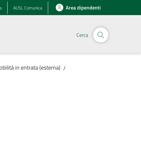
Area dipendenti
a
AUSL Comunica
Cerca
obilità in entrata (esterna)
/