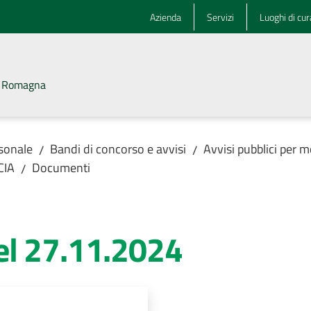
Azienda
Servizi
Luoghi di cur
la Romagna
rsonale
Bandi di concorso e avvisi
Avvisi pubblici per m
/
/
CIA
Documenti
/
el 27.11.2024