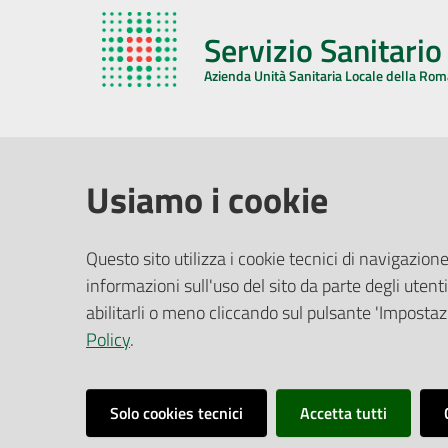
Servizio Sanitari
Azienda Unità Sanitaria Locale della Ro
AZIENDA USL DELLA ROMAGNA
COMUNI
Usiamo i cookie
Sede Legale
Face
Questo sito utilizza i cookie tecnici di navigazione
Via De Gasperi, 8 - 48121 Ravenna (RA)
informazioni sull'uso del sito da parte degli utenti
Ufficio R
CF/P.IVA:
02483810392
Riferime
abilitarli o meno cliccando sul pulsante 'Impostazi
PEC:
azienda@pec.auslromagna.it
Redazio
Policy
.
Solo cookies tecnici
Accetta tutti