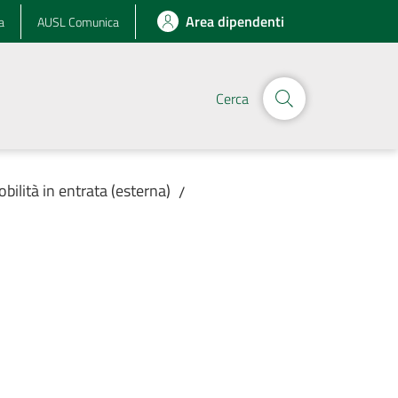
Area dipendenti
a
AUSL Comunica
Cerca
obilità in entrata (esterna)
/