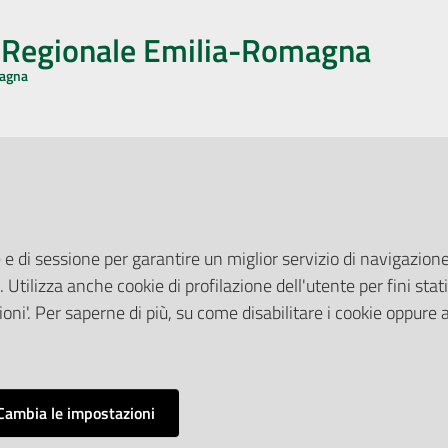
o Regionale Emilia-Romagna
magna
CA CON NOI
ONERI DI PUBBLICAZIONE
book
Instagram
YouTube
LinkedIn
Amministrazione Trasparente
Pubblicità legale
 e di sessione per garantire un miglior servizio di navigazione 
Albo Pretorio
. Utilizza anche cookie di profilazione dell'utente per fini stati
elazioni con il Pubblico
Privacy Policy
nti per la Stampa
oni'. Per saperne di più, su come disabilitare i cookie oppure 
Attuazione Misure PNRR
ne Web
Liste di Attesa
Cambia le impostazioni