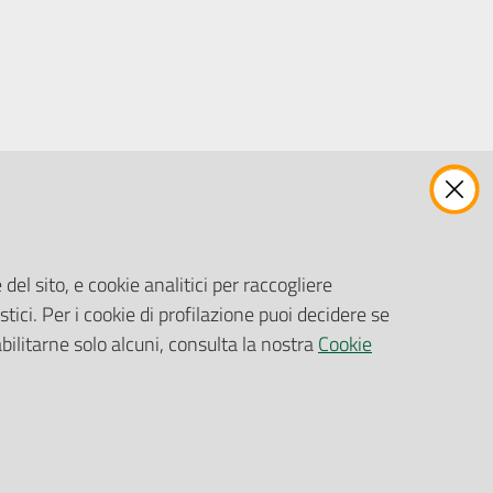
ENTI, IMPRESE E PARTNER
Fatturazione Elettronica
Gare e Appalti
del sito, e cookie analitici per raccogliere
Richiesta Patrocinio
stici. Per i cookie di profilazione puoi decidere se
abilitarne solo alcuni, consulta la nostra
Cookie