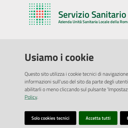
Servizio Sanitari
Azienda Unità Sanitaria Locale della Ro
AZIENDA USL DELLA ROMAGNA
COMUNI
Usiamo i cookie
Sede Legale
Face
Questo sito utilizza i cookie tecnici di navigazione
Via De Gasperi, 8 - 48121 Ravenna (RA)
informazioni sull'uso del sito da parte degli utenti
Ufficio R
CF/P.IVA:
02483810392
Riferime
abilitarli o meno cliccando sul pulsante 'Impostazi
PEC:
azienda@pec.auslromagna.it
Redazio
Policy
.
Solo cookies tecnici
Accetta tutti