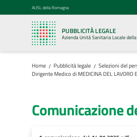
Vai al contenuto
Vai alla navigazione
Vai al footer
AUSL della Romagna
PUBBLICITÀ LEGALE
Azienda Unità Sanitaria Locale del
Home
Pubblicità legale
Selezioni del pe
/
/
Dirigente Medico di MEDICINA DEL LAVORO
Comunicazione d