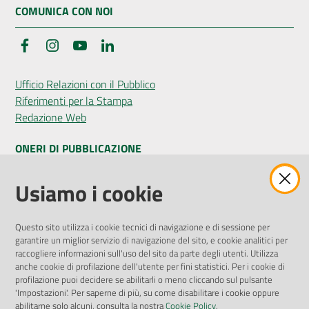
COMUNICA CON NOI
Facebook
Instagram
YouTube
LinkedIn
Ufficio Relazioni con il Pubblico
Riferimenti per la Stampa
Redazione Web
ONERI DI PUBBLICAZIONE
Amministrazione Trasparente
Usiamo i cookie
Pubblicità legale
Albo Pretorio
Questo sito utilizza i cookie tecnici di navigazione e di sessione per
Privacy Policy
garantire un miglior servizio di navigazione del sito, e cookie analitici per
Attuazione Misure PNRR
raccogliere informazioni sull'uso del sito da parte degli utenti. Utilizza
Liste di Attesa
anche cookie di profilazione dell'utente per fini statistici. Per i cookie di
profilazione puoi decidere se abilitarli o meno cliccando sul pulsante
'Impostazioni'. Per saperne di più, su come disabilitare i cookie oppure
ENTI, IMPRESE E PARTNER
abilitarne solo alcuni, consulta la nostra
Cookie Policy
.