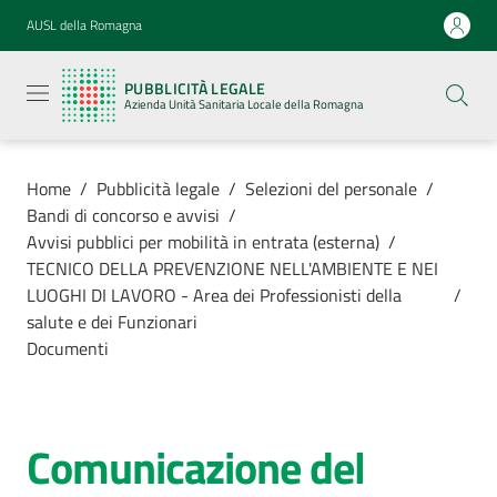
Vai al contenuto
Vai alla navigazione
Vai al footer
AUSL della Romagna
Pubblicità
legale
PUBBLICITÀ LEGALE
Azienda
Azienda Unità Sanitaria Locale della Romagna
Unità
Sanitaria
Locale della
Romagna
Home
/
Pubblicità legale
/
Selezioni del personale
/
Bandi di concorso e avvisi
/
Avvisi pubblici per mobilità in entrata (esterna)
/
TECNICO DELLA PREVENZIONE NELL'AMBIENTE E NEI
LUOGHI DI LAVORO - Area dei Professionisti della
/
Azienda
salute e dei Funzionari
Documenti
Servizi
Luoghi di
Comunicazione del
cura