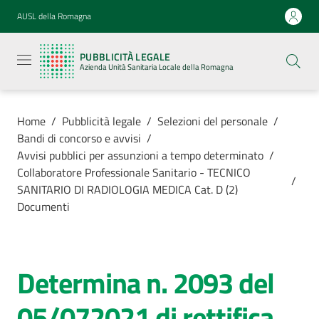
Vai al contenuto
Vai alla navigazione
Vai al footer
AUSL della Romagna
Pubblicità
legale
PUBBLICITÀ LEGALE
Azienda
Azienda Unità Sanitaria Locale della Romagna
Unità
Sanitaria
Locale della
Romagna
Home
/
Pubblicità legale
/
Selezioni del personale
/
Bandi di concorso e avvisi
/
Avvisi pubblici per assunzioni a tempo determinato
/
Collaboratore Professionale Sanitario - TECNICO
/
SANITARIO DI RADIOLOGIA MEDICA Cat. D (2)
Azienda
Documenti
Servizi
Determina n. 2093 del
Luoghi di
cura
05/072021 di rettifica