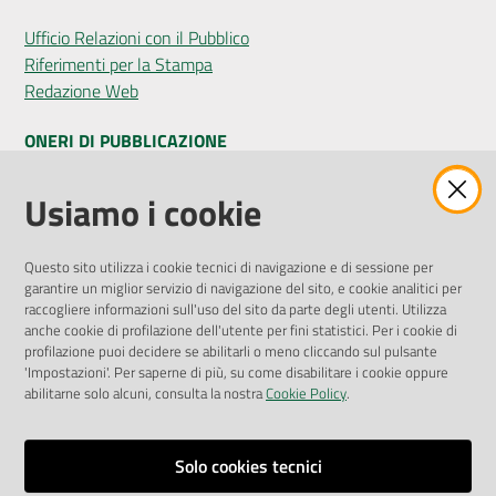
Ufficio Relazioni con il Pubblico
Riferimenti per la Stampa
Redazione Web
ONERI DI PUBBLICAZIONE
Amministrazione Trasparente
Usiamo i cookie
Pubblicità legale
Albo Pretorio
Questo sito utilizza i cookie tecnici di navigazione e di sessione per
Privacy Policy
garantire un miglior servizio di navigazione del sito, e cookie analitici per
Attuazione Misure PNRR
raccogliere informazioni sull'uso del sito da parte degli utenti. Utilizza
Liste di Attesa
anche cookie di profilazione dell'utente per fini statistici. Per i cookie di
profilazione puoi decidere se abilitarli o meno cliccando sul pulsante
'Impostazioni'. Per saperne di più, su come disabilitare i cookie oppure
ENTI, IMPRESE E PARTNER
abilitarne solo alcuni, consulta la nostra
Cookie Policy
.
Fatturazione Elettronica
Gare e Appalti
Solo cookies tecnici
Richiesta Patrocinio