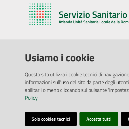
Servizio Sanitari
Azienda Unità Sanitaria Locale della Ro
AZIENDA USL DELLA ROMAGNA
COMUNI
Usiamo i cookie
Sede Legale
Face
Questo sito utilizza i cookie tecnici di navigazione
Via De Gasperi, 8 - 48121 Ravenna (RA)
informazioni sull'uso del sito da parte degli utenti
Ufficio R
CF/P.IVA:
02483810392
Riferime
abilitarli o meno cliccando sul pulsante 'Impostazi
PEC:
azienda@pec.auslromagna.it
Redazio
Policy
.
Solo cookies tecnici
Accetta tutti