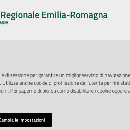
o Regionale Emilia-Romagna
magna
CA CON NOI
ONERI DI PUBBLICAZIONE
book
Instagram
YouTube
LinkedIn
Amministrazione Trasparente
Pubblicità legale
 e di sessione per garantire un miglior servizio di navigazione 
Albo Pretorio
. Utilizza anche cookie di profilazione dell'utente per fini stati
elazioni con il Pubblico
Privacy Policy
nti per la Stampa
oni'. Per saperne di più, su come disabilitare i cookie oppure 
Attuazione Misure PNRR
ne Web
Liste di Attesa
Cambia le impostazioni