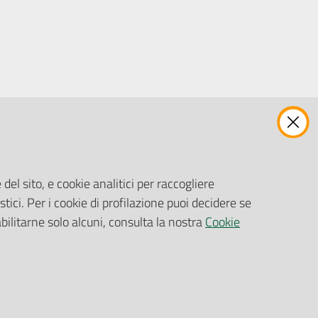
ENTI, IMPRESE E PARTNER
Fatturazione Elettronica
Gare e Appalti
del sito, e cookie analitici per raccogliere
Richiesta Patrocinio
stici. Per i cookie di profilazione puoi decidere se
abilitarne solo alcuni, consulta la nostra
Cookie