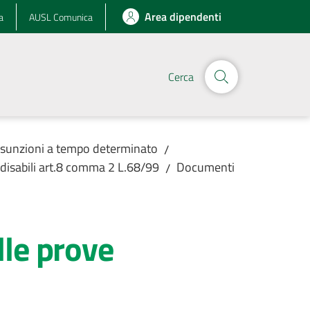
Area dipendenti
a
AUSL Comunica
Cerca
assunzioni a tempo determinato
/
disabili art.8 comma 2 L.68/99
Documenti
/
lle prove