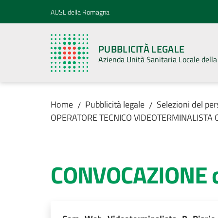
Vai al contenuto
Vai alla navigazione
Vai al footer
AUSL della Romagna
PUBBLICITÀ LEGALE
Azienda Unità Sanitaria Locale del
Home
Pubblicità legale
Selezioni del pe
/
/
OPERATORE TECNICO VIDEOTERMINALISTA Cat. B 
CONVOCAZIONE dei