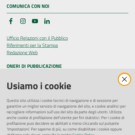
COMUNICA CON NOI
Facebook
Instagram
YouTube
LinkedIn
Ufficio Relazioni con il Pubblico
Riferimenti per la Stampa
Redazione Web
ONERI DI PUBBLICAZIONE
Amministrazione Trasparente
Usiamo i cookie
Pubblicità legale
Albo Pretorio
Questo sito utilizza i cookie tecnici di navigazione e di sessione per
Privacy Policy
garantire un miglior servizio di navigazione del sito, e cookie analitici per
Attuazione Misure PNRR
raccogliere informazioni sull'uso del sito da parte degli utenti. Utilizza
Liste di Attesa
anche cookie di profilazione dell'utente per fini statistici. Per i cookie di
profilazione puoi decidere se abilitarli o meno cliccando sul pulsante
'Impostazioni'. Per saperne di più, su come disabilitare i cookie oppure
ENTI, IMPRESE E PARTNER
abilitarne solo alcuni, consulta la nostra
Cookie Policy
.