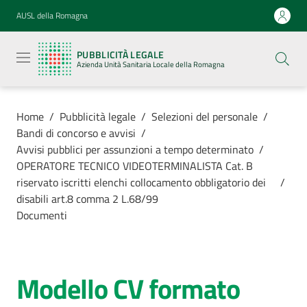
Vai al contenuto
Vai alla navigazione
Vai al footer
AUSL della Romagna
Pubblicità
legale
PUBBLICITÀ LEGALE
Azienda
Azienda Unità Sanitaria Locale della Romagna
Unità
Sanitaria
Locale della
Romagna
Home
/
Pubblicità legale
/
Selezioni del personale
/
Bandi di concorso e avvisi
/
Avvisi pubblici per assunzioni a tempo determinato
/
OPERATORE TECNICO VIDEOTERMINALISTA Cat. B
riservato iscritti elenchi collocamento obbligatorio dei
/
Azienda
disabili art.8 comma 2 L.68/99
Documenti
Servizi
Luoghi di
Modello CV formato
cura