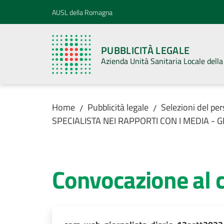
Vai al contenuto
Vai alla navigazione
Vai al footer
AUSL della Romagna
PUBBLICITÀ LEGALE
Azienda Unità Sanitaria Locale del
Home
Pubblicità legale
Selezioni del pe
/
/
SPECIALISTA NEI RAPPORTI CON I MEDIA - 
Convocazione al 