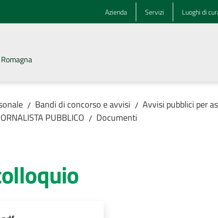
Azienda
Servizi
Luoghi di cur
la Romagna
rsonale
Bandi di concorso e avvisi
Avvisi pubblici per 
/
/
GIORNALISTA PUBBLICO
Documenti
/
colloquio