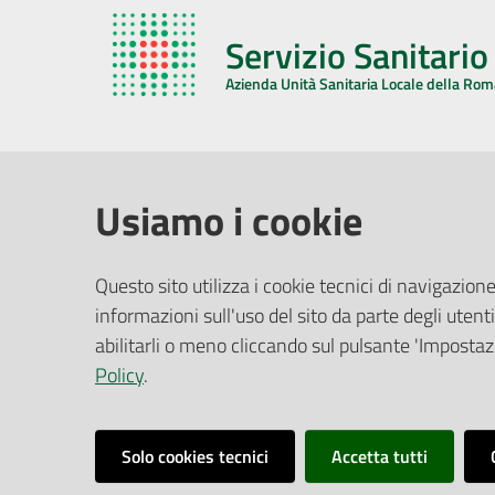
Servizio Sanitari
Azienda Unità Sanitaria Locale della Ro
AZIENDA USL DELLA ROMAGNA
COMUNI
Usiamo i cookie
Sede Legale
Face
Questo sito utilizza i cookie tecnici di navigazione
Via De Gasperi, 8 - 48121 Ravenna (RA)
informazioni sull'uso del sito da parte degli utenti
Ufficio R
CF/P.IVA:
02483810392
Riferime
abilitarli o meno cliccando sul pulsante 'Impostazi
PEC:
azienda@pec.auslromagna.it
Redazio
Policy
.
Solo cookies tecnici
Accetta tutti