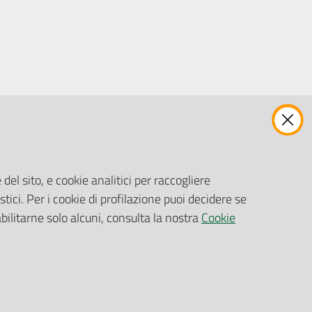
ENTI, IMPRESE E PARTNER
Fatturazione Elettronica
Gare e Appalti
del sito, e cookie analitici per raccogliere
Richiesta Patrocinio
stici. Per i cookie di profilazione puoi decidere se
abilitarne solo alcuni, consulta la nostra
Cookie