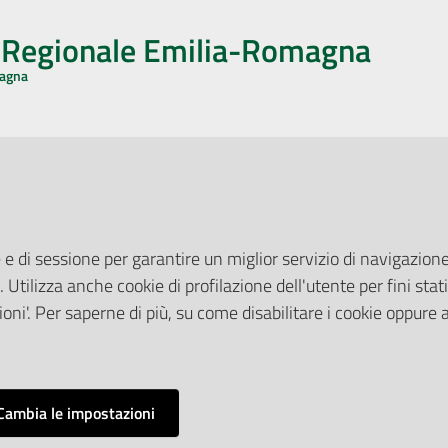
o Regionale Emilia-Romagna
magna
CA CON NOI
ONERI DI PUBBLICAZIONE
book
Instagram
YouTube
LinkedIn
Amministrazione Trasparente
Pubblicità legale
 e di sessione per garantire un miglior servizio di navigazione 
Albo Pretorio
. Utilizza anche cookie di profilazione dell'utente per fini stati
elazioni con il Pubblico
Privacy Policy
nti per la Stampa
oni'. Per saperne di più, su come disabilitare i cookie oppure 
Attuazione Misure PNRR
ne Web
Liste di Attesa
Cambia le impostazioni