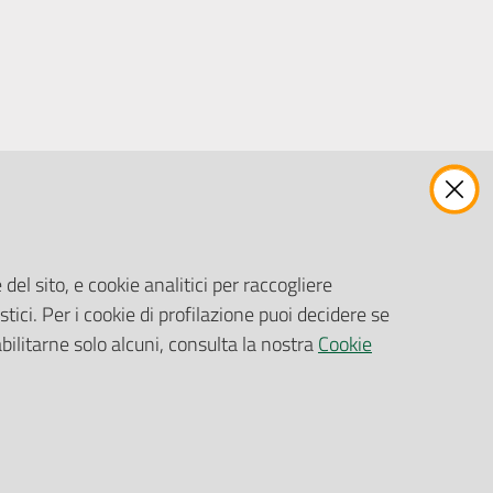
ENTI, IMPRESE E PARTNER
Fatturazione Elettronica
Gare e Appalti
del sito, e cookie analitici per raccogliere
Richiesta Patrocinio
stici. Per i cookie di profilazione puoi decidere se
abilitarne solo alcuni, consulta la nostra
Cookie