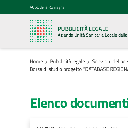
Vai al contenuto
Vai alla navigazione
Vai al footer
AUSL della Romagna
PUBBLICITÀ LEGALE
Azienda Unità Sanitaria Locale del
Home
Pubblicità legale
Selezioni del pe
/
/
Borsa di studio progetto “DATABASE REG
Elenco documenti