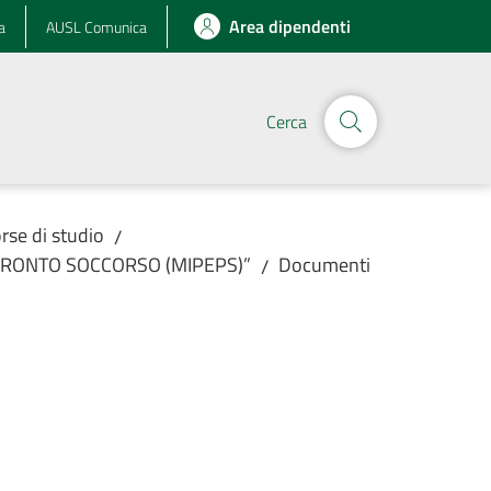
Area dipendenti
a
AUSL Comunica
Cerca
orse di studio
/
 PRONTO SOCCORSO (MIPEPS)”
Documenti
/