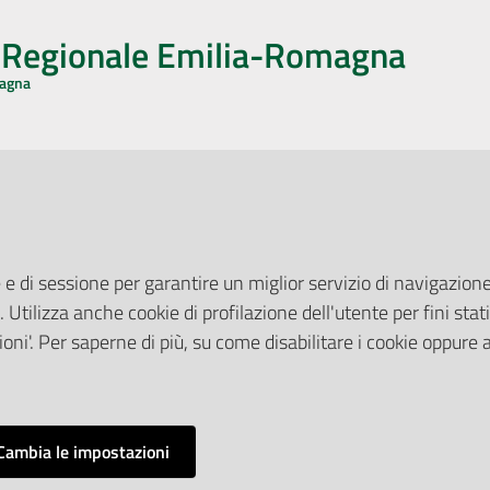
o Regionale Emilia-Romagna
magna
CA CON NOI
ONERI DI PUBBLICAZIONE
book
Instagram
YouTube
LinkedIn
Amministrazione Trasparente
Pubblicità legale
 e di sessione per garantire un miglior servizio di navigazione 
Albo Pretorio
. Utilizza anche cookie di profilazione dell'utente per fini stati
elazioni con il Pubblico
Privacy Policy
nti per la Stampa
oni'. Per saperne di più, su come disabilitare i cookie oppure 
Attuazione Misure PNRR
ne Web
Liste di Attesa
Cambia le impostazioni