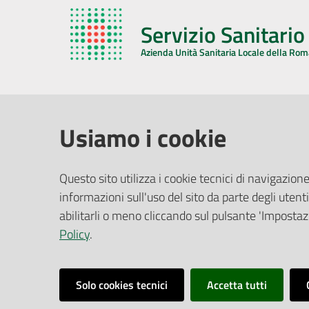
Servizio Sanitari
Azienda Unità Sanitaria Locale della Ro
AZIENDA USL DELLA ROMAGNA
COMUNI
Usiamo i cookie
Sede Legale
Face
Questo sito utilizza i cookie tecnici di navigazione
Via De Gasperi, 8 - 48121 Ravenna (RA)
informazioni sull'uso del sito da parte degli utenti
Ufficio R
CF/P.IVA:
02483810392
Riferime
abilitarli o meno cliccando sul pulsante 'Impostazi
PEC:
azienda@pec.auslromagna.it
Redazio
Policy
.
Solo cookies tecnici
Accetta tutti