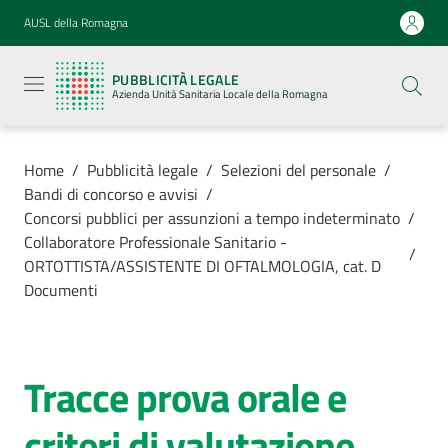
Vai al contenuto
Vai alla navigazione
Vai al footer
AUSL della Romagna
Pubblicità
legale
PUBBLICITÀ LEGALE
Azienda
Azienda Unità Sanitaria Locale della Romagna
Unità
Sanitaria
Locale della
Romagna
Home
/
Pubblicità legale
/
Selezioni del personale
/
Bandi di concorso e avvisi
/
Concorsi pubblici per assunzioni a tempo indeterminato
/
Collaboratore Professionale Sanitario -
/
ORTOTTISTA/ASSISTENTE DI OFTALMOLOGIA, cat. D
Azienda
Documenti
Servizi
Tracce prova orale e
Luoghi di
cura
criteri di valutazione