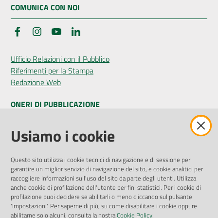
COMUNICA CON NOI
Facebook
Instagram
YouTube
LinkedIn
Ufficio Relazioni con il Pubblico
Riferimenti per la Stampa
Redazione Web
ONERI DI PUBBLICAZIONE
Amministrazione Trasparente
Usiamo i cookie
Pubblicità legale
Albo Pretorio
Questo sito utilizza i cookie tecnici di navigazione e di sessione per
Privacy Policy
garantire un miglior servizio di navigazione del sito, e cookie analitici per
Attuazione Misure PNRR
raccogliere informazioni sull'uso del sito da parte degli utenti. Utilizza
Liste di Attesa
anche cookie di profilazione dell'utente per fini statistici. Per i cookie di
profilazione puoi decidere se abilitarli o meno cliccando sul pulsante
'Impostazioni'. Per saperne di più, su come disabilitare i cookie oppure
ENTI, IMPRESE E PARTNER
abilitarne solo alcuni, consulta la nostra
Cookie Policy
.