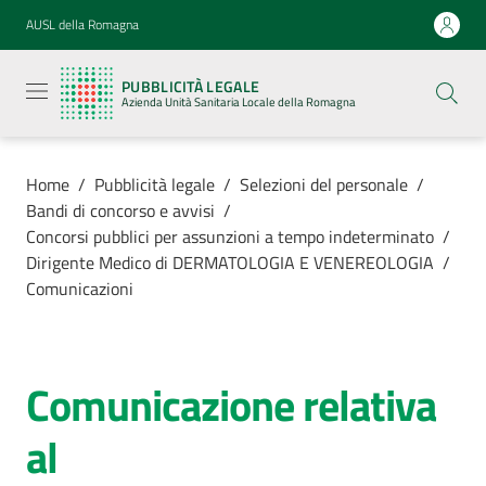
Vai al contenuto
Vai alla navigazione
Vai al footer
AUSL della Romagna
Pubblicità
legale
PUBBLICITÀ LEGALE
Azienda
Azienda Unità Sanitaria Locale della Romagna
Unità
Sanitaria
Locale della
Romagna
Home
/
Pubblicità legale
/
Selezioni del personale
/
Bandi di concorso e avvisi
/
Concorsi pubblici per assunzioni a tempo indeterminato
/
Dirigente Medico di DERMATOLOGIA E VENEREOLOGIA
/
Comunicazioni
Azienda
Servizi
Comunicazione relativa
Luoghi di
al
cura