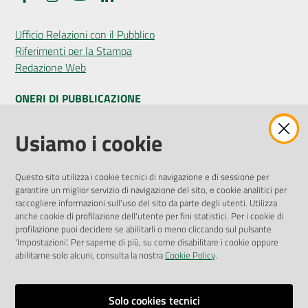
Ufficio Relazioni con il Pubblico
Riferimenti per la Stampa
Redazione Web
ONERI DI PUBBLICAZIONE
Amministrazione Trasparente
Usiamo i cookie
Pubblicità legale
Albo Pretorio
Questo sito utilizza i cookie tecnici di navigazione e di sessione per
Privacy Policy
garantire un miglior servizio di navigazione del sito, e cookie analitici per
Attuazione Misure PNRR
raccogliere informazioni sull'uso del sito da parte degli utenti. Utilizza
Liste di Attesa
anche cookie di profilazione dell'utente per fini statistici. Per i cookie di
profilazione puoi decidere se abilitarli o meno cliccando sul pulsante
'Impostazioni'. Per saperne di più, su come disabilitare i cookie oppure
ENTI, IMPRESE E PARTNER
abilitarne solo alcuni, consulta la nostra
Cookie Policy
.
Fatturazione Elettronica
Gare e Appalti
Solo cookies tecnici