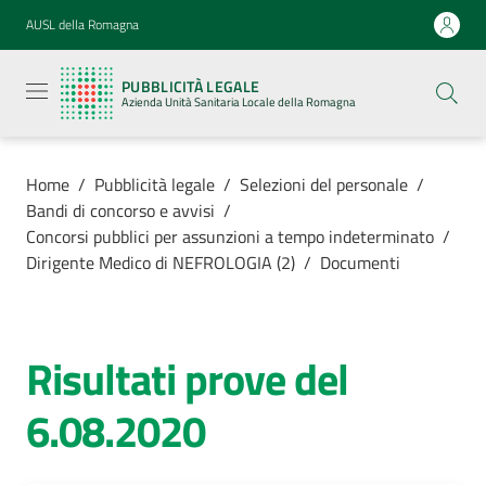
Vai al contenuto
Vai alla navigazione
Vai al footer
AUSL della Romagna
Pubblicità
legale
PUBBLICITÀ LEGALE
Azienda
Azienda Unità Sanitaria Locale della Romagna
Unità
Sanitaria
Locale della
Romagna
Home
/
Pubblicità legale
/
Selezioni del personale
/
Bandi di concorso e avvisi
/
Concorsi pubblici per assunzioni a tempo indeterminato
/
Dirigente Medico di NEFROLOGIA (2)
/
Documenti
Azienda
Servizi
Risultati prove del
6.08.2020
Luoghi di
cura