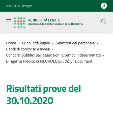
Vai al contenuto
Vai alla navigazione
Vai al footer
AUSL della Romagna
Pubblicità
legale
PUBBLICITÀ LEGALE
Azienda
Azienda Unità Sanitaria Locale della Romagna
Unità
Sanitaria
Locale della
Romagna
Home
/
Pubblicità legale
/
Selezioni del personale
/
Bandi di concorso e avvisi
/
Concorsi pubblici per assunzioni a tempo indeterminato
/
Dirigente Medico di NEUROLOGIA (4)
/
Documenti
Azienda
Servizi
Risultati prove del
30.10.2020
Luoghi di
cura