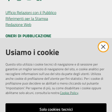
Ufficio Relazioni con il Pubblico
Riferimenti per la Stampa
Redazione Web
ONERI DI PUBBLICAZIONE
Amministrazione Trasparente
Usiamo i cookie
Pubblicità legale
Albo Pretorio
Questo sito utilizza i cookie tecnici di navigazione e di sessione per
Privacy Policy
garantire un miglior servizio di navigazione del sito, e cookie analitici per
Attuazione Misure PNRR
raccogliere informazioni sull'uso del sito da parte degli utenti. Utilizza
Liste di Attesa
anche cookie di profilazione dell'utente per fini statistici. Per i cookie di
profilazione puoi decidere se abilitarli o meno cliccando sul pulsante
'Impostazioni'. Per saperne di più, su come disabilitare i cookie oppure
ENTI, IMPRESE E PARTNER
abilitarne solo alcuni, consulta la nostra
Cookie Policy
.
Fatturazione Elettronica
Gare e Appalti
Solo cookies tecnici