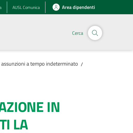
Area dipendenti
a
AUSL Comunica
Cerca
r assunzioni a tempo indeterminato
/
CAZIONE IN
I LA