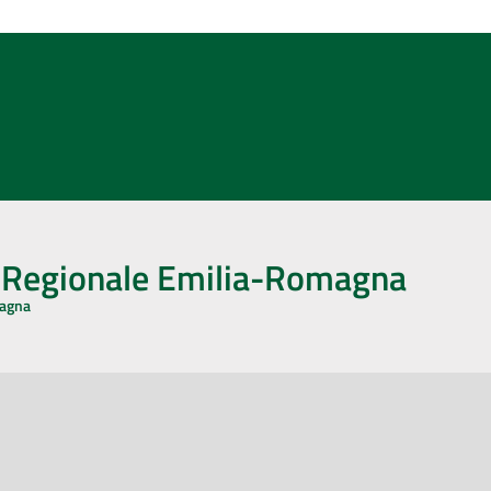
o Regionale Emilia-Romagna
magna
CA CON NOI
ONERI DI PUBBLICAZIONE
book
Instagram
YouTube
LinkedIn
Amministrazione Trasparente