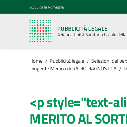
Vai al contenuto
Vai alla navigazione
Vai al footer
AUSL della Romagna
PUBBLICITÀ LEGALE
Azienda Unità Sanitaria Locale del
Home
Pubblicità legale
Selezioni del pe
/
/
Dirigente Medico di RADIODIAGNOSTICA
D
/
<p style="text-a
MERITO AL SORT