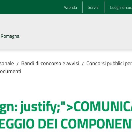
Azienda
Servizi
Luoghi di cur
la Romagna
rsonale
Bandi di concorso e avvisi
Concorsi pubblici pe
/
/
ocumenti
lign: justify;">COMUNI
EGGIO DEI COMPONENT