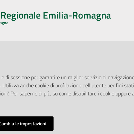
o Regionale Emilia-Romagna
magna
CA CON NOI
ONERI DI PUBBLICAZIONE
book
Instagram
YouTube
LinkedIn
Amministrazione Trasparente
Pubblicità legale
 e di sessione per garantire un miglior servizio di navigazione 
Albo Pretorio
. Utilizza anche cookie di profilazione dell'utente per fini stati
elazioni con il Pubblico
Privacy Policy
nti per la Stampa
oni'. Per saperne di più, su come disabilitare i cookie oppure 
Attuazione Misure PNRR
ne Web
Liste di Attesa
Cambia le impostazioni