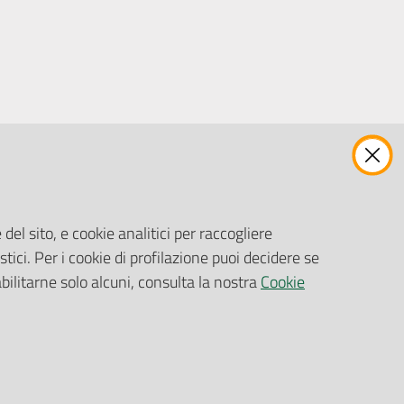
ENTI, IMPRESE E PARTNER
Fatturazione Elettronica
Gare e Appalti
del sito, e cookie analitici per raccogliere
Richiesta Patrocinio
stici. Per i cookie di profilazione puoi decidere se
abilitarne solo alcuni, consulta la nostra
Cookie