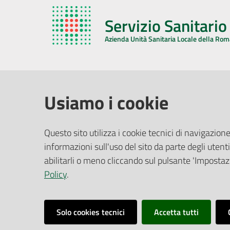
Servizio Sanitari
Azienda Unità Sanitaria Locale della Ro
AZIENDA USL DELLA ROMAGNA
COMUNI
Usiamo i cookie
Sede Legale
Face
Questo sito utilizza i cookie tecnici di navigazione
Via De Gasperi, 8 - 48121 Ravenna (RA)
informazioni sull'uso del sito da parte degli utenti
Ufficio R
CF/P.IVA:
02483810392
Riferime
abilitarli o meno cliccando sul pulsante 'Impostazi
PEC:
azienda@pec.auslromagna.it
Redazio
Policy
.
Solo cookies tecnici
Accetta tutti