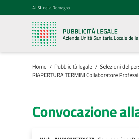
Vai al contenuto
Vai alla navigazione
Vai al footer
AUSL della Romagna
PUBBLICITÀ LEGALE
Azienda Unità Sanitaria Locale del
Home
Pubblicità legale
Selezioni del pe
/
/
RIAPERTURA TERMINI Collaboratore Professi
Convocazione alla