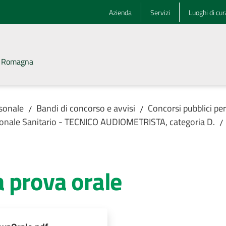
Azienda
Servizi
Luoghi di cur
la Romagna
rsonale
Bandi di concorso e avvisi
Concorsi pubblici pe
/
/
onale Sanitario - TECNICO AUDIOMETRISTA, categoria D.
/
 prova orale