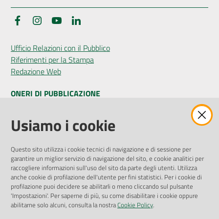
Facebook
Instagram
YouTube
LinkedIn
Ufficio Relazioni con il Pubblico
Riferimenti per la Stampa
Redazione Web
ONERI DI PUBBLICAZIONE
Amministrazione Trasparente
Usiamo i cookie
Pubblicità legale
Albo Pretorio
Questo sito utilizza i cookie tecnici di navigazione e di sessione per
Privacy Policy
garantire un miglior servizio di navigazione del sito, e cookie analitici per
Attuazione Misure PNRR
raccogliere informazioni sull'uso del sito da parte degli utenti. Utilizza
Liste di Attesa
anche cookie di profilazione dell'utente per fini statistici. Per i cookie di
profilazione puoi decidere se abilitarli o meno cliccando sul pulsante
'Impostazioni'. Per saperne di più, su come disabilitare i cookie oppure
ENTI, IMPRESE E PARTNER
abilitarne solo alcuni, consulta la nostra
Cookie Policy
.