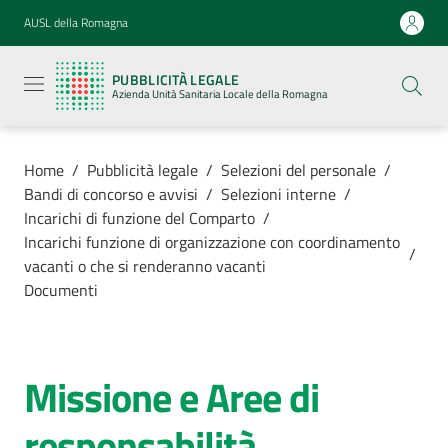
Vai al contenuto
Vai alla navigazione
Vai al footer
AUSL della Romagna
Pubblicità
legale
PUBBLICITÀ LEGALE
Azienda
Azienda Unità Sanitaria Locale della Romagna
Unità
Sanitaria
Locale della
Romagna
Home
/
Pubblicità legale
/
Selezioni del personale
/
Bandi di concorso e avvisi
/
Selezioni interne
/
Incarichi di funzione del Comparto
/
Incarichi funzione di organizzazione con coordinamento
/
vacanti o che si renderanno vacanti
Azienda
Documenti
Servizi
Missione e Aree di
Luoghi di
cura
responsabilità