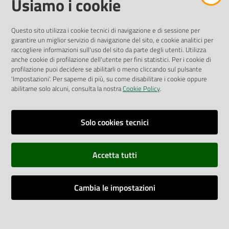
Usiamo i cookie
Pubblicità legale
Albo Pretorio
Questo sito utilizza i cookie tecnici di navigazione e di sessione per
Privacy Policy
garantire un miglior servizio di navigazione del sito, e cookie analitici per
Attuazione Misure PNRR
raccogliere informazioni sull'uso del sito da parte degli utenti. Utilizza
Liste di Attesa
anche cookie di profilazione dell'utente per fini statistici. Per i cookie di
profilazione puoi decidere se abilitarli o meno cliccando sul pulsante
'Impostazioni'. Per saperne di più, su come disabilitare i cookie oppure
ENTI, IMPRESE E PARTNER
abilitarne solo alcuni, consulta la nostra
Cookie Policy
.
Fatturazione Elettronica
Gare e Appalti
Solo cookies tecnici
Richiesta Patrocinio
Accetta tutti
Dichiarazione di Accessibilità
Cambia le impostazioni
Dati di Monitoraggio
Impostazioni cookie