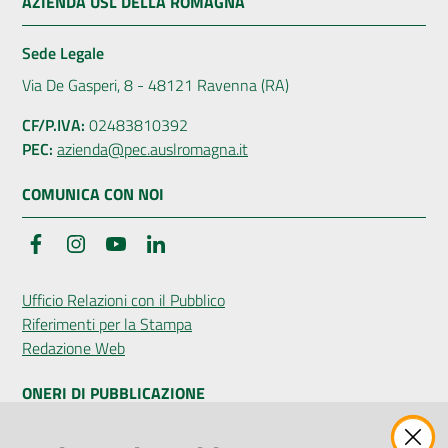
AZIENDA USL DELLA ROMAGNA
Sede Legale
Via De Gasperi, 8 - 48121 Ravenna (RA)
CF/P.IVA:
02483810392
PEC:
azienda@pec.auslromagna.it
COMUNICA CON NOI
Facebook
Instagram
YouTube
LinkedIn
Ufficio Relazioni con il Pubblico
Riferimenti per la Stampa
Redazione Web
ONERI DI PUBBLICAZIONE
Amministrazione Trasparente