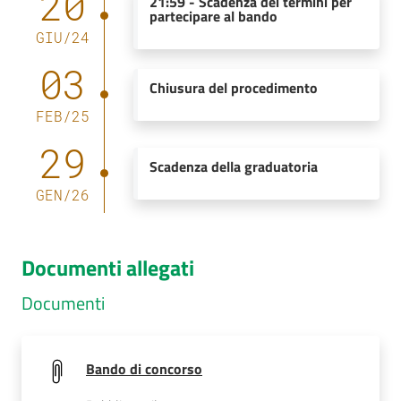
20
21:59
-
Scadenza dei termini per
partecipare al bando
GIU
/
24
03
Chiusura del procedimento
FEB
/
25
29
Scadenza della graduatoria
GEN
/
26
Documenti allegati
Documenti
Bando di concorso