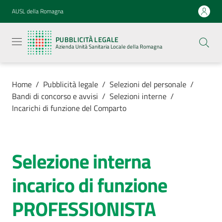
Vai al contenuto
Vai alla navigazione
Vai al footer
AUSL della Romagna
Pubblicità
legale
PUBBLICITÀ LEGALE
Azienda
Azienda Unità Sanitaria Locale della Romagna
Unità
Sanitaria
Locale della
Romagna
Home
/
Pubblicità legale
/
Selezioni del personale
/
Bandi di concorso e avvisi
/
Selezioni interne
/
Incarichi di funzione del Comparto
Azienda
Selezione interna
Salta al contenuto
Servizi
incarico di funzione
Luoghi di
PROFESSIONISTA
cura