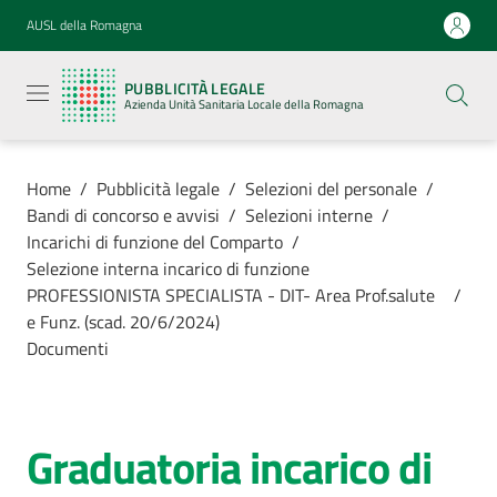
Vai al contenuto
Vai alla navigazione
Vai al footer
AUSL della Romagna
Pubblicità
legale
PUBBLICITÀ LEGALE
Azienda
Azienda Unità Sanitaria Locale della Romagna
Unità
Sanitaria
Locale della
Romagna
Home
/
Pubblicità legale
/
Selezioni del personale
/
Bandi di concorso e avvisi
/
Selezioni interne
/
Incarichi di funzione del Comparto
/
Selezione interna incarico di funzione
PROFESSIONISTA SPECIALISTA - DIT- Area Prof.salute
/
Azienda
e Funz. (scad. 20/6/2024)
Documenti
Servizi
Luoghi di
Graduatoria incarico di
cura