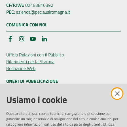
CF/P.IVA:
02483810392
PEC:
azienda@pec.auslromagna.it
COMUNICA CON NOI
Facebook
Instagram
YouTube
LinkedIn
Ufficio Relazioni con il Pubblico
Riferimenti per la Stampa
Redazione Web
ONERI DI PUBBLICAZIONE
Amministrazione Trasparente
Usiamo i cookie
Pubblicità legale
Albo Pretorio
Questo sito utilizza i cookie tecnici di navigazione e di sessione per
Privacy Policy
garantire un miglior servizio di navigazione del sito, e cookie analitici per
Attuazione Misure PNRR
raccogliere informazioni sull'uso del sito da parte degli utenti. Utilizza