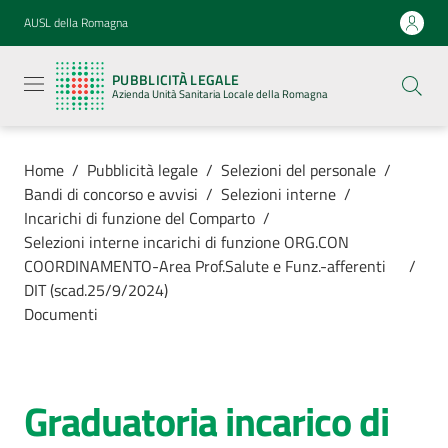
Vai al contenuto
Vai alla navigazione
Vai al footer
AUSL della Romagna
Pubblicità
legale
PUBBLICITÀ LEGALE
Azienda
Azienda Unità Sanitaria Locale della Romagna
Unità
Sanitaria
Locale della
Romagna
Home
/
Pubblicità legale
/
Selezioni del personale
/
Bandi di concorso e avvisi
/
Selezioni interne
/
Incarichi di funzione del Comparto
/
Selezioni interne incarichi di funzione ORG.CON
COORDINAMENTO-Area Prof.Salute e Funz.-afferenti
/
Azienda
DIT (scad.25/9/2024)
Documenti
Servizi
Luoghi di
Graduatoria incarico di
cura