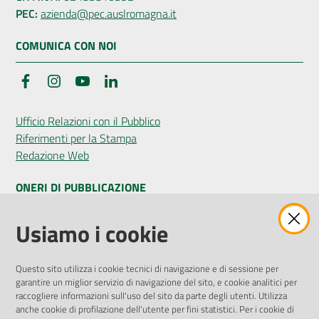
PEC:
azienda@pec.auslromagna.it
COMUNICA CON NOI
Facebook
Instagram
YouTube
LinkedIn
Ufficio Relazioni con il Pubblico
Riferimenti per la Stampa
Redazione Web
ONERI DI PUBBLICAZIONE
Amministrazione Trasparente
Usiamo i cookie
Pubblicità legale
Albo Pretorio
Questo sito utilizza i cookie tecnici di navigazione e di sessione per
Privacy Policy
garantire un miglior servizio di navigazione del sito, e cookie analitici per
Attuazione Misure PNRR
raccogliere informazioni sull'uso del sito da parte degli utenti. Utilizza
Liste di Attesa
anche cookie di profilazione dell'utente per fini statistici. Per i cookie di