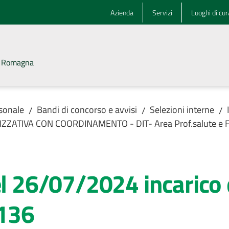
Azienda
Servizi
Luoghi di cur
la Romagna
rsonale
Bandi di concorso e avvisi
Selezioni interne
/
/
/
ANIZZATIVA CON COORDINAMENTO - DIT- Area Prof.salute e F
el 26/07/2024 incarico 
136