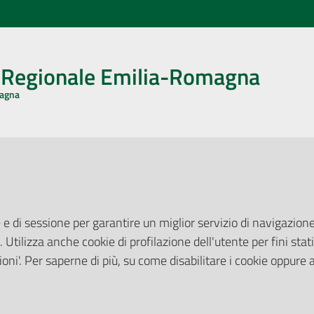
o Regionale Emilia-Romagna
magna
CA CON NOI
ONERI DI PUBBLICAZIONE
book
Instagram
YouTube
LinkedIn
Amministrazione Trasparente
Pubblicità legale
 e di sessione per garantire un miglior servizio di navigazione 
Albo Pretorio
. Utilizza anche cookie di profilazione dell'utente per fini stati
elazioni con il Pubblico
Privacy Policy
nti per la Stampa
oni'. Per saperne di più, su come disabilitare i cookie oppure 
Attuazione Misure PNRR
ne Web
Liste di Attesa