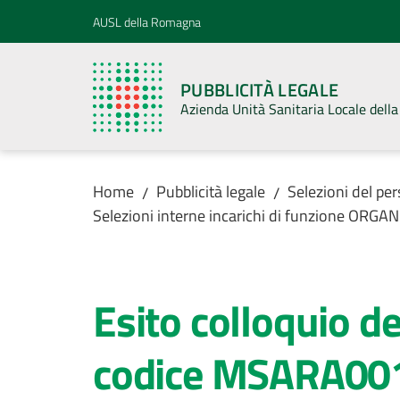
Vai al contenuto
Vai alla navigazione
Vai al footer
AUSL della Romagna
PUBBLICITÀ LEGALE
Azienda Unità Sanitaria Locale del
Home
Pubblicità legale
Selezioni del pe
/
/
Selezioni interne incarichi di funzione ORG
Esito colloquio d
codice MSARA00