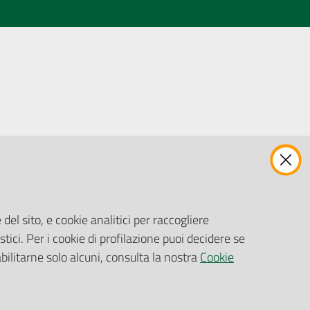
ENTI, IMPRESE E PARTNER
Fatturazione Elettronica
Gare e Appalti
del sito, e cookie analitici per raccogliere
Richiesta Patrocinio
stici. Per i cookie di profilazione puoi decidere se
abilitarne solo alcuni, consulta la nostra
Cookie