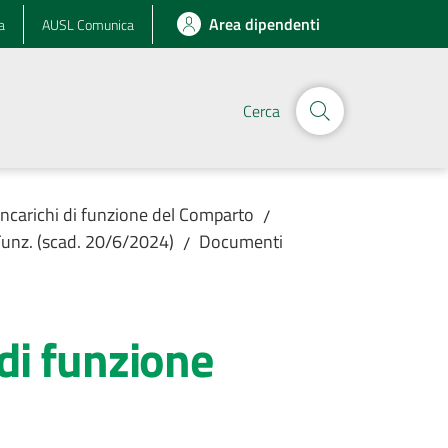
Area dipendenti
a
AUSL Comunica
Cerca
Incarichi di funzione del Comparto
/
unz. (scad. 20/6/2024)
Documenti
/
di funzione