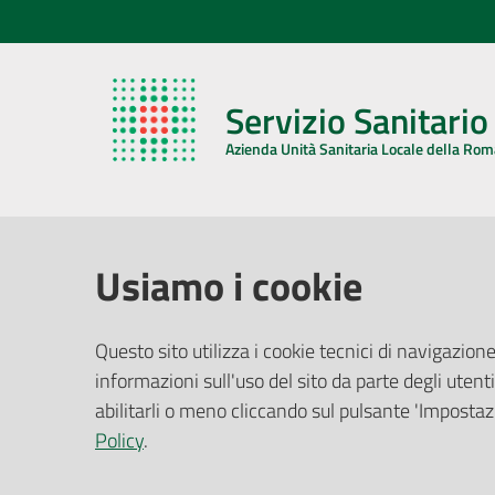
Servizio Sanitari
Azienda Unità Sanitaria Locale della Ro
AZIENDA USL DELLA ROMAGNA
COMUNI
Usiamo i cookie
Sede Legale
Face
Questo sito utilizza i cookie tecnici di navigazione
Via De Gasperi, 8 - 48121 Ravenna (RA)
informazioni sull'uso del sito da parte degli utenti
Ufficio R
CF/P.IVA:
02483810392
Riferime
abilitarli o meno cliccando sul pulsante 'Impostazi
PEC:
azienda@pec.auslromagna.it
Redazio
Policy
.