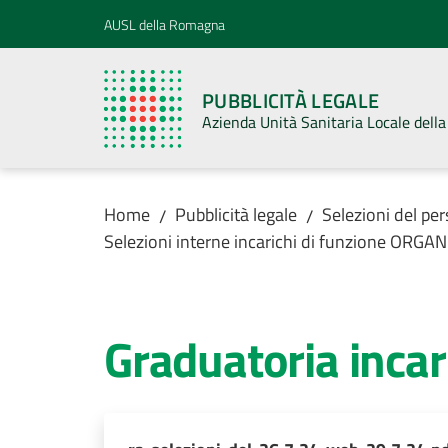
Vai al contenuto
Vai alla navigazione
Vai al footer
AUSL della Romagna
PUBBLICITÀ LEGALE
Azienda Unità Sanitaria Locale del
Home
Pubblicità legale
Selezioni del pe
/
/
Selezioni interne incarichi di funzione ORG
Graduatoria inca