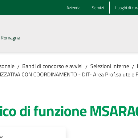
Azienda
Servizi
Luoghi di cur
la Romagna
rsonale
Bandi di concorso e avvisi
Selezioni interne
/
/
/
ANIZZATIVA CON COORDINAMENTO - DIT- Area Prof.salute e F
rico di funzione MSAR