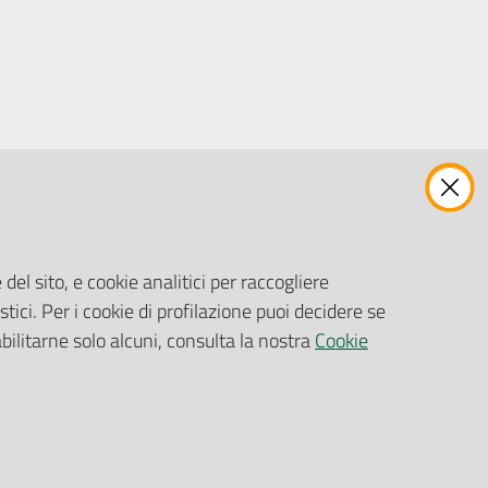
ENTI, IMPRESE E PARTNER
Fatturazione Elettronica
Gare e Appalti
del sito, e cookie analitici per raccogliere
Richiesta Patrocinio
stici. Per i cookie di profilazione puoi decidere se
abilitarne solo alcuni, consulta la nostra
Cookie