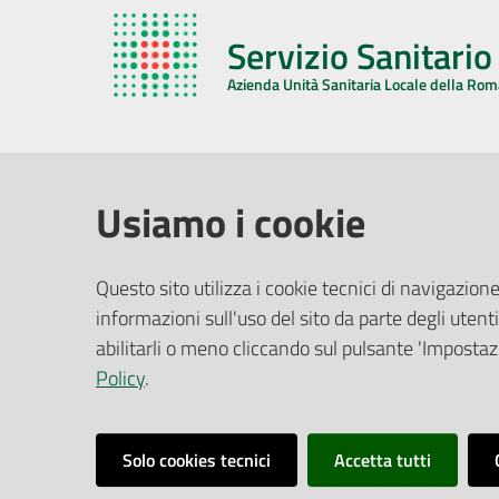
Servizio Sanitari
Azienda Unità Sanitaria Locale della Ro
AZIENDA USL DELLA ROMAGNA
COMUNI
Usiamo i cookie
Sede Legale
Face
Questo sito utilizza i cookie tecnici di navigazione
Via De Gasperi, 8 - 48121 Ravenna (RA)
informazioni sull'uso del sito da parte degli utenti
Ufficio R
CF/P.IVA:
02483810392
Riferime
abilitarli o meno cliccando sul pulsante 'Impostazi
PEC:
azienda@pec.auslromagna.it
Redazio
Policy
.
Solo cookies tecnici
Accetta tutti