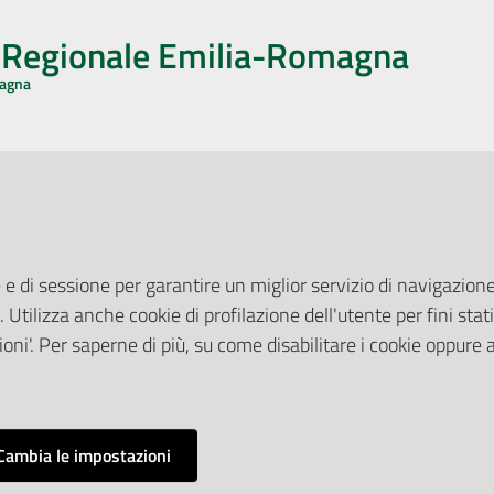
o Regionale Emilia-Romagna
magna
CA CON NOI
ONERI DI PUBBLICAZIONE
book
Instagram
YouTube
LinkedIn
Amministrazione Trasparente
Pubblicità legale
 e di sessione per garantire un miglior servizio di navigazione 
Albo Pretorio
. Utilizza anche cookie di profilazione dell'utente per fini stati
elazioni con il Pubblico
Privacy Policy
nti per la Stampa
oni'. Per saperne di più, su come disabilitare i cookie oppure 
Attuazione Misure PNRR
ne Web
Liste di Attesa
Cambia le impostazioni