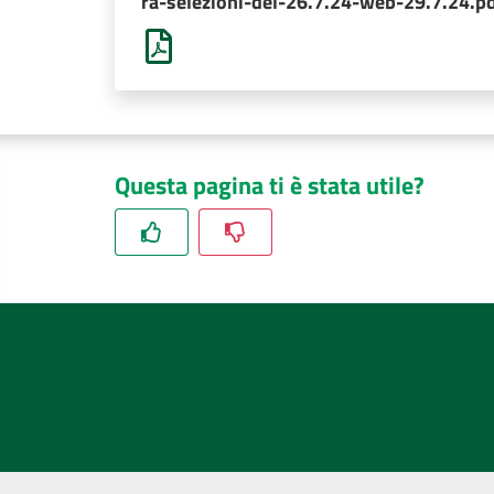
ra-selezioni-del-26.7.24-web-29.7.24.p
Questa pagina ti è stata utile?