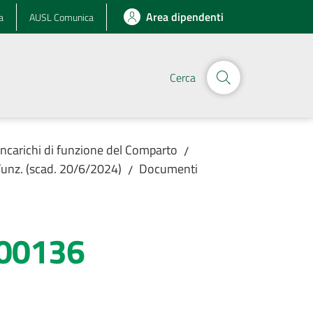
Area dipendenti
a
AUSL Comunica
Cerca
Incarichi di funzione del Comparto
/
unz. (scad. 20/6/2024)
Documenti
/
A00136