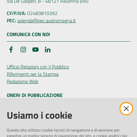
Via De Gasperi, 8 - 48121 Ravenna (RA)
CF/P.IVA:
02483810392
PEC:
azienda@pec.auslromagna.it
COMUNICA CON NOI
Facebook
Instagram
YouTube
LinkedIn
Ufficio Relazioni con il Pubblico
Riferimenti per la Stampa
Redazione Web
ONERI DI PUBBLICAZIONE
Amministrazione Trasparente
Usiamo i cookie
Pubblicità legale
Albo Pretorio
Questo sito utilizza i cookie tecnici di navigazione e di sessione per
Privacy Policy
garantire un miglior servizio di navigazione del sito, e cookie analitici per