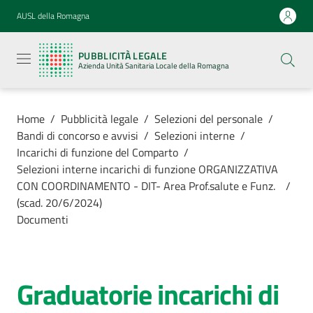
Vai al contenuto
Vai alla navigazione
Vai al footer
AUSL della Romagna
Pubblicità
legale
PUBBLICITÀ LEGALE
Azienda
Azienda Unità Sanitaria Locale della Romagna
Unità
Sanitaria
Locale della
Romagna
Home
/
Pubblicità legale
/
Selezioni del personale
/
Bandi di concorso e avvisi
/
Selezioni interne
/
Incarichi di funzione del Comparto
/
Selezioni interne incarichi di funzione ORGANIZZATIVA
CON COORDINAMENTO - DIT- Area Prof.salute e Funz.
/
Azienda
(scad. 20/6/2024)
Documenti
Servizi
Luoghi di
Graduatorie incarichi di
cura