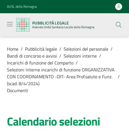
Vai al contenuto
Vai alla navigazione
Vai al footer
AUSL della Romagna
Pubblicità
legale
PUBBLICITÀ LEGALE
Azienda
Azienda Unità Sanitaria Locale della Romagna
Unità
Sanitaria
Locale della
Romagna
Home
/
Pubblicità legale
/
Selezioni del personale
/
Bandi di concorso e avvisi
/
Selezioni interne
/
Incarichi di funzione del Comparto
/
Selezioni interne incarichi di funzione ORGANIZZATIVA
CON COORDINAMENTO -DIT- Area Prof.salute e Funz.
/
Azienda
(scad. 8/4/2024)
Documenti
Servizi
Luoghi di
Calendario selezioni
cura