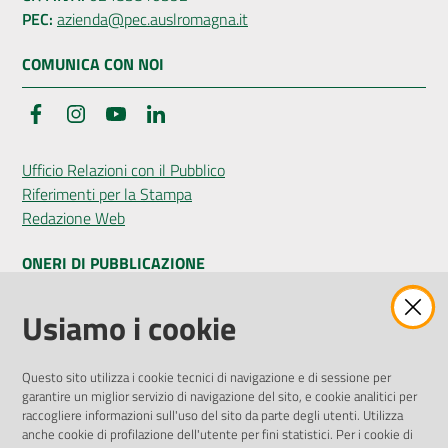
PEC:
azienda@pec.auslromagna.it
COMUNICA CON NOI
Facebook
Instagram
YouTube
LinkedIn
Ufficio Relazioni con il Pubblico
Riferimenti per la Stampa
Redazione Web
ONERI DI PUBBLICAZIONE
Amministrazione Trasparente
Usiamo i cookie
Pubblicità legale
Albo Pretorio
Questo sito utilizza i cookie tecnici di navigazione e di sessione per
Privacy Policy
garantire un miglior servizio di navigazione del sito, e cookie analitici per
Attuazione Misure PNRR
raccogliere informazioni sull'uso del sito da parte degli utenti. Utilizza
Liste di Attesa
anche cookie di profilazione dell'utente per fini statistici. Per i cookie di