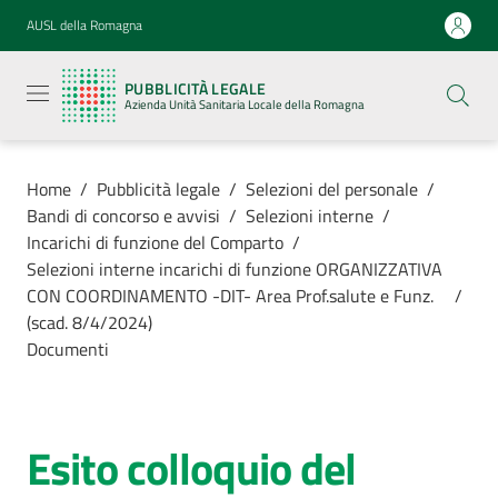
Vai al contenuto
Vai alla navigazione
Vai al footer
AUSL della Romagna
Pubblicità
legale
PUBBLICITÀ LEGALE
Azienda
Azienda Unità Sanitaria Locale della Romagna
Unità
Sanitaria
Locale della
Romagna
Home
/
Pubblicità legale
/
Selezioni del personale
/
Bandi di concorso e avvisi
/
Selezioni interne
/
Incarichi di funzione del Comparto
/
Selezioni interne incarichi di funzione ORGANIZZATIVA
CON COORDINAMENTO -DIT- Area Prof.salute e Funz.
/
Azienda
(scad. 8/4/2024)
Documenti
Servizi
Luoghi di
Esito colloquio del
cura