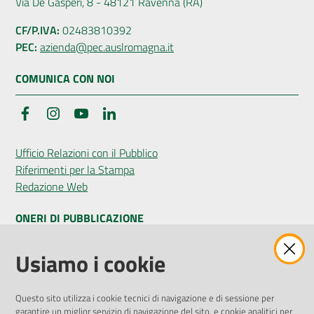
Via De Gasperi, 8 - 48121 Ravenna (RA)
CF/P.IVA:
02483810392
PEC:
azienda@pec.auslromagna.it
COMUNICA CON NOI
Facebook
Instagram
YouTube
LinkedIn
Ufficio Relazioni con il Pubblico
Riferimenti per la Stampa
Redazione Web
ONERI DI PUBBLICAZIONE
Amministrazione Trasparente
Usiamo i cookie
Pubblicità legale
Albo Pretorio
Questo sito utilizza i cookie tecnici di navigazione e di sessione per
Privacy Policy
garantire un miglior servizio di navigazione del sito, e cookie analitici per