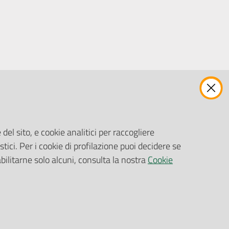
ENTI, IMPRESE E PARTNER
Fatturazione Elettronica
Gare e Appalti
del sito, e cookie analitici per raccogliere
Richiesta Patrocinio
stici. Per i cookie di profilazione puoi decidere se
abilitarne solo alcuni, consulta la nostra
Cookie