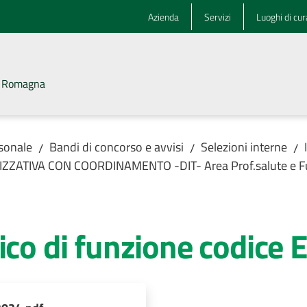
Azienda
Servizi
Luoghi di cur
la Romagna
rsonale
Bandi di concorso e avvisi
Selezioni interne
/
/
/
ANIZZATIVA CON COORDINAMENTO -DIT- Area Prof.salute e Fu
rico di funzione codic