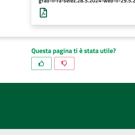
grad-if-ra-selez.28.5.2024-web-il-29.5.
Questa pagina ti è stata utile?