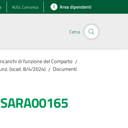
Area dipendenti
a
AUSL Comunica
Cerca
Incarichi di funzione del Comparto
/
nz. (scad. 8/4/2024)
Documenti
/
e ESARA00165