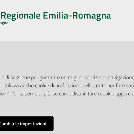
o Regionale Emilia-Romagna
magna
CA CON NOI
ONERI DI PUBBLICAZIONE
book
Instagram
YouTube
LinkedIn
Amministrazione Trasparente
Pubblicità legale
 e di sessione per garantire un miglior servizio di navigazione 
Albo Pretorio
. Utilizza anche cookie di profilazione dell'utente per fini stati
elazioni con il Pubblico
Privacy Policy
nti per la Stampa
oni'. Per saperne di più, su come disabilitare i cookie oppure 
Attuazione Misure PNRR
ne Web
Liste di Attesa
Cambia le impostazioni