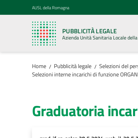
Vai al contenuto
Vai alla navigazione
Vai al footer
AUSL della Romagna
PUBBLICITÀ LEGALE
Azienda Unità Sanitaria Locale del
Home
Pubblicità legale
Selezioni del pe
/
/
Selezioni interne incarichi di funzione ORG
Graduatoria inca