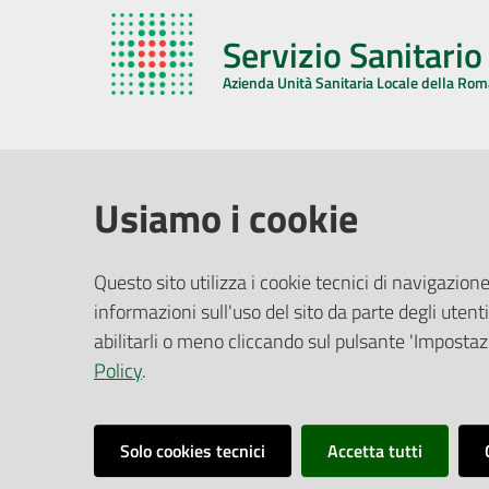
Servizio Sanitari
Azienda Unità Sanitaria Locale della Ro
AZIENDA USL DELLA ROMAGNA
COMUNI
Usiamo i cookie
Sede Legale
Face
Questo sito utilizza i cookie tecnici di navigazione
Via De Gasperi, 8 - 48121 Ravenna (RA)
informazioni sull'uso del sito da parte degli utenti
Ufficio R
CF/P.IVA:
02483810392
Riferime
abilitarli o meno cliccando sul pulsante 'Impostazi
PEC:
azienda@pec.auslromagna.it
Redazio
Policy
.
Solo cookies tecnici
Accetta tutti