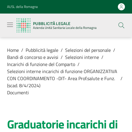
Vai al contenuto
Vai alla navigazione
Vai al footer
AUSL della Romagna
Pubblicità
legale
PUBBLICITÀ LEGALE
Azienda
Azienda Unità Sanitaria Locale della Romagna
Unità
Sanitaria
Locale della
Romagna
Home
/
Pubblicità legale
/
Selezioni del personale
/
Bandi di concorso e avvisi
/
Selezioni interne
/
Incarichi di funzione del Comparto
/
Selezioni interne incarichi di funzione ORGANIZZATIVA
CON COORDINAMENTO -DIT- Area Prof.salute e Funz.
/
Azienda
(scad. 8/4/2024)
Documenti
Servizi
Luoghi di
Graduatorie incarichi di
cura