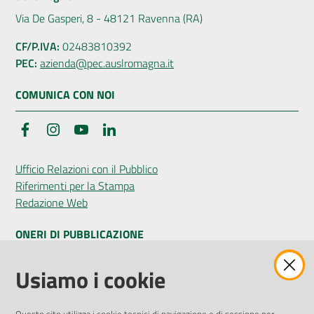
Via De Gasperi, 8 - 48121 Ravenna (RA)
CF/P.IVA:
02483810392
PEC:
azienda@pec.auslromagna.it
COMUNICA CON NOI
Facebook
Instagram
YouTube
LinkedIn
Ufficio Relazioni con il Pubblico
Riferimenti per la Stampa
Redazione Web
ONERI DI PUBBLICAZIONE
Amministrazione Trasparente
Usiamo i cookie
Pubblicità legale
Albo Pretorio