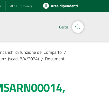
Area dipendenti
a
AUSL Comunica
Cerca
Incarichi di funzione del Comparto
/
nz. (scad. 8/4/2024)
Documenti
/
ci MSARN00014,