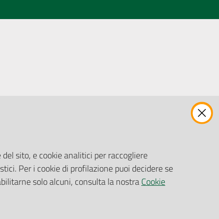
ENTI, IMPRESE E PARTNER
Fatturazione Elettronica
Gare e Appalti
del sito, e cookie analitici per raccogliere
Richiesta Patrocinio
stici. Per i cookie di profilazione puoi decidere se
abilitarne solo alcuni, consulta la nostra
Cookie