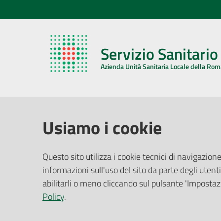
Servizio Sanitari
Azienda Unità Sanitaria Locale della Ro
AZIENDA USL DELLA ROMAGNA
COMUNI
Usiamo i cookie
Sede Legale
Face
Questo sito utilizza i cookie tecnici di navigazione
Via De Gasperi, 8 - 48121 Ravenna (RA)
informazioni sull'uso del sito da parte degli utenti
Ufficio R
CF/P.IVA:
02483810392
Riferime
abilitarli o meno cliccando sul pulsante 'Impostazi
PEC:
azienda@pec.auslromagna.it
Redazio
Policy
.