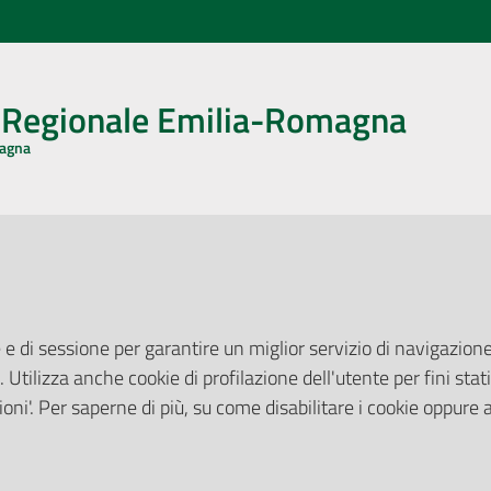
o Regionale Emilia-Romagna
magna
CA CON NOI
ONERI DI PUBBLICAZIONE
book
Instagram
YouTube
LinkedIn
Amministrazione Trasparente
Pubblicità legale
 e di sessione per garantire un miglior servizio di navigazione 
Albo Pretorio
. Utilizza anche cookie di profilazione dell'utente per fini stati
elazioni con il Pubblico
Privacy Policy
nti per la Stampa
oni'. Per saperne di più, su come disabilitare i cookie oppure 
Attuazione Misure PNRR
ne Web
Liste di Attesa