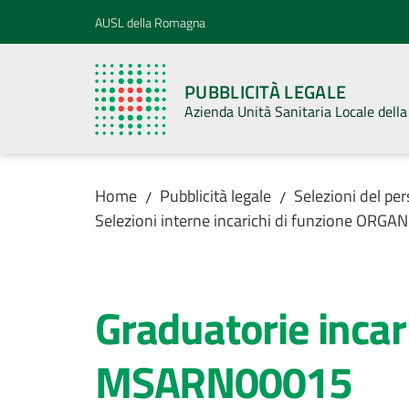
Vai al contenuto
Vai alla navigazione
Vai al footer
AUSL della Romagna
PUBBLICITÀ LEGALE
Azienda Unità Sanitaria Locale del
Home
Pubblicità legale
Selezioni del pe
/
/
Selezioni interne incarichi di funzione ORG
Graduatorie inca
MSARN00015