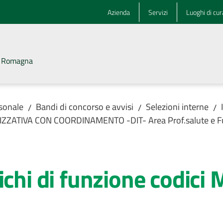
Azienda
Servizi
Luoghi di cur
la Romagna
rsonale
Bandi di concorso e avvisi
Selezioni interne
/
/
/
ANIZZATIVA CON COORDINAMENTO -DIT- Area Prof.salute e Fu
richi di funzione codi