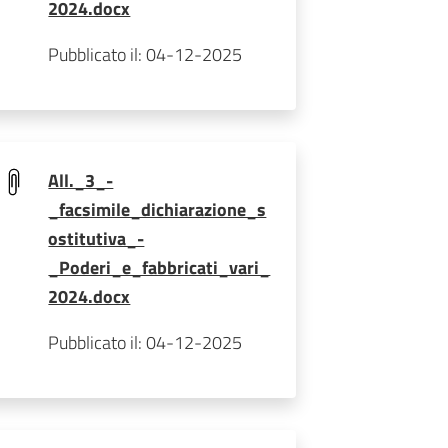
2024.docx
Pubblicato il: 04-12-2025
All._3_-
_facsimile_dichiarazione_s
ostitutiva_-
_Poderi_e_fabbricati_vari_
2024.docx
Pubblicato il: 04-12-2025