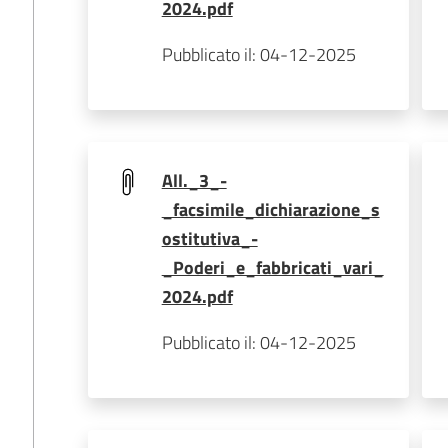
2024.pdf
Pubblicato il: 04-12-2025
All._3_-
_facsimile_dichiarazione_s
ostitutiva_-
_Poderi_e_fabbricati_vari_
2024.pdf
Pubblicato il: 04-12-2025