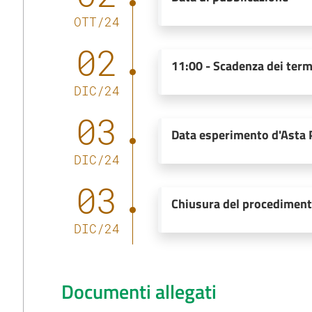
OTT
/
24
02
11:00
-
Scadenza dei term
DIC
/
24
03
Data esperimento d'Asta 
DIC
/
24
03
Chiusura del procedimen
DIC
/
24
Documenti allegati