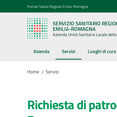
Vai al contenuto
Vai alla navigazione
Vai al footer
Portale Salute Regione Emilia-Romagna
SERVIZIO SANITARIO REGI
EMILIA-ROMAGNA
Azienda Unità Sanitaria Locale del
Azienda
Servizi
Luoghi di cura
Menu selezionato
Home
Servizi
/
Salta al contenuto
Richiesta di patro