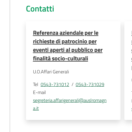
Contatti
Referenza aziendale per le
richieste di patrocinio per
eventi aperti al pubblico per
finalità socio-culturali
U.O.Affari Generali
Tel
0543-731012
  /  
0543-731029
E-mail
segreteria.affarigenerali@auslromagn
a.it