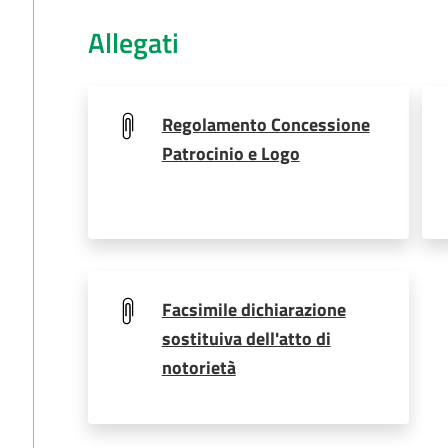
Allegati
Regolamento Concessione
Patrocinio e Logo
Facsimile dichiarazione
sostituiva dell'atto di
notorietà