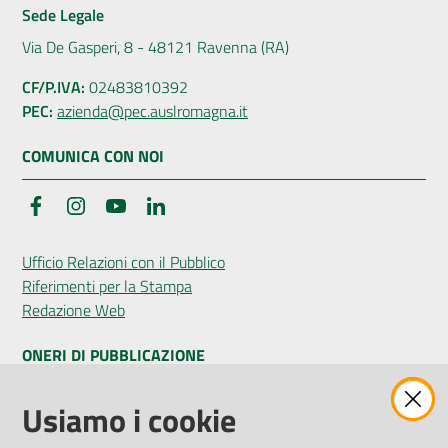
Sede Legale
Via De Gasperi, 8 - 48121 Ravenna (RA)
CF/P.IVA:
02483810392
PEC:
azienda@pec.auslromagna.it
COMUNICA CON NOI
Facebook
Instagram
YouTube
LinkedIn
Ufficio Relazioni con il Pubblico
Riferimenti per la Stampa
Redazione Web
ONERI DI PUBBLICAZIONE
Amministrazione Trasparente
Usiamo i cookie
Pubblicità legale