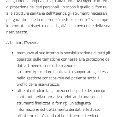
adeguando la propria attività alla normativa vigente in tema
di protezione dei dati personali. Lo scopo è quello di fornire
AUSL
alle strutture sanitarie dell’Azienda gli strumenti necessari
Comunica
per garantire che la relazione “medico-paziente” sia sempre
improntata al rispetto della dignità della persona e della sua
riservatezza.
A tal fine, l'Azienda:
promuove al suo interno la sensibilizzazione di tutti gli
Carta
operatori sulle tematiche connesse alla protezione dei
dei
dati attraverso corsi di formazione,
Servizi
strumenti/procedure finalizzati a supportare gli stessi
nella gestione consapevole del paziente sotto il
Dedicato
profilo della riservatezza;
a...
offre al cittadino la garanzia del rispetto dei principi
contenuti nella normativa, adottando una serie di
strumenti finalizzati a fornirgli un'adeguata
Bandi
informazione sul trattamento dei dati effettuato
e
all’interno dell’Azienda al fine di permettergli di
Concorsi