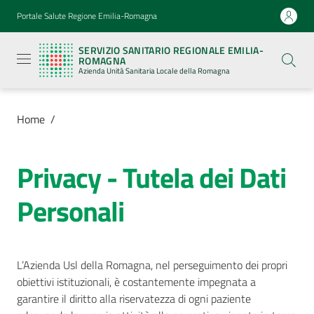
Vai al contenuto
Vai alla navigazione
Vai al footer
Portale Salute Regione Emilia-Romagna
Servizio
Sanitario
SERVIZIO SANITARIO REGIONALE EMILIA-
Regionale
ROMAGNA
Emilia-
Azienda Unità Sanitaria Locale della Romagna
Romagna
Azienda
Unità
Sanitaria
Home
/
Locale della
Romagna
Privacy - Tutela dei Dati
Azienda
Personali
Servizi
L’Azienda Usl della Romagna, nel perseguimento dei propri
Luoghi
obiettivi istituzionali, è costantemente impegnata a
di
garantire il diritto alla riservatezza di ogni paziente
cura