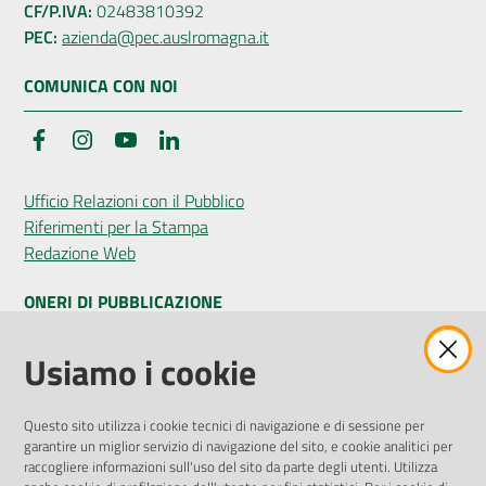
CF/P.IVA:
02483810392
PEC:
azienda@pec.auslromagna.it
COMUNICA CON NOI
Facebook
Instagram
YouTube
LinkedIn
Ufficio Relazioni con il Pubblico
Riferimenti per la Stampa
Redazione Web
ONERI DI PUBBLICAZIONE
Amministrazione Trasparente
Usiamo i cookie
Pubblicità legale
Albo Pretorio
Questo sito utilizza i cookie tecnici di navigazione e di sessione per
Privacy Policy
garantire un miglior servizio di navigazione del sito, e cookie analitici per
Attuazione Misure PNRR
raccogliere informazioni sull'uso del sito da parte degli utenti. Utilizza