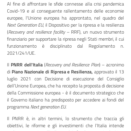
Al fine di affrontare le sfide connesse alla crisi pandemica
Covid-19 e al conseguente rallentamento delle economie
AUSL
europee, l'Unione europea ha approntato, nel quadro del
Comunica
Next Generation EU
, il Dispositivo per la ripresa e la resilienza
(
Recovery and resilience facility
– RRF), un nuovo strumento
finanziario per supportare la ripresa negli Stati membri, il cui
funzionamento è disciplinato dal Regolamento n.
2021/241/UE.
Carta
Il
PNRR dell'Italia
(
Recovery and Resilience Plan
) – acronimo
dei
di
Piano Nazionale di Ripresa e Resilienza,
approvato il 13
Servizi
luglio 2021 con Decisione di esecuzione del Consiglio
dell’Unione Europea, che ha recepito la proposta di decisione
della Commissione europea - è il documento strategico che
Dedicato
il Governo italiano ha predisposto per accedere ai fondi del
a...
programma
Next generation EU
.
Bandi
Il PNRR è, in altri termini, lo strumento che traccia gli
e
obiettivi, le riforme e gli investimenti che l’Italia intende
Concorsi