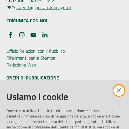
CF/P.IVA:
02483810392
PEC:
azienda@pec.auslromagna.it
COMUNICA CON NOI
Facebook
Instagram
YouTube
LinkedIn
Ufficio Relazioni con il Pubblico
Riferimenti per la Stampa
Redazione Web
ONERI DI PUBBLICAZIONE
Amministrazione Trasparente
Usiamo i cookie
Pubblicità legale
Albo Pretorio
Questo sito utilizza i cookie tecnici di navigazione e di sessione per
Privacy Policy
garantire un miglior servizio di navigazione del sito, e cookie analitici per
Attuazione Misure PNRR
raccogliere informazioni sull'uso del sito da parte degli utenti. Utilizza
Liste di Attesa
anche cookie di profilazione dell'utente per fini statistici. Per i cookie di