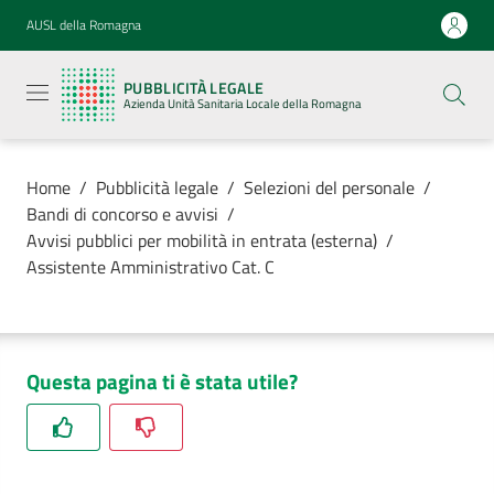
Vai al contenuto
Vai alla navigazione
Vai al footer
AUSL della Romagna
Pubblicità
legale
PUBBLICITÀ LEGALE
Azienda
Azienda Unità Sanitaria Locale della Romagna
Unità
Sanitaria
Locale della
Romagna
Home
/
Pubblicità legale
/
Selezioni del personale
/
Bandi di concorso e avvisi
/
Avvisi pubblici per mobilità in entrata (esterna)
/
Assistente Amministrativo Cat. C
Azienda
Servizi
Questa pagina ti è stata utile?
Luoghi di
cura