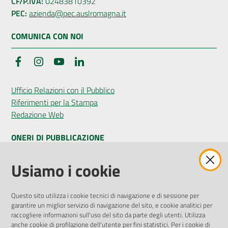
CF/P.IVA:
02483810392
PEC:
azienda@pec.auslromagna.it
COMUNICA CON NOI
Facebook
Instagram
YouTube
LinkedIn
Ufficio Relazioni con il Pubblico
Riferimenti per la Stampa
Redazione Web
ONERI DI PUBBLICAZIONE
Amministrazione Trasparente
Usiamo i cookie
Pubblicità legale
Albo Pretorio
Questo sito utilizza i cookie tecnici di navigazione e di sessione per
Privacy Policy
garantire un miglior servizio di navigazione del sito, e cookie analitici per
Attuazione Misure PNRR
raccogliere informazioni sull'uso del sito da parte degli utenti. Utilizza
Liste di Attesa
anche cookie di profilazione dell'utente per fini statistici. Per i cookie di