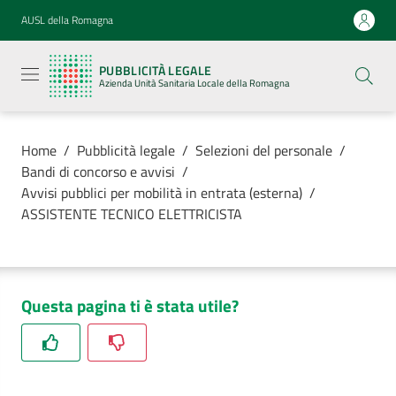
Vai al contenuto
Vai alla navigazione
Vai al footer
AUSL della Romagna
Pubblicità
legale
PUBBLICITÀ LEGALE
Azienda
Azienda Unità Sanitaria Locale della Romagna
Unità
Sanitaria
Locale della
Romagna
Home
/
Pubblicità legale
/
Selezioni del personale
/
Bandi di concorso e avvisi
/
Avvisi pubblici per mobilità in entrata (esterna)
/
ASSISTENTE TECNICO ELETTRICISTA
Azienda
Servizi
Questa pagina ti è stata utile?
Luoghi di
cura