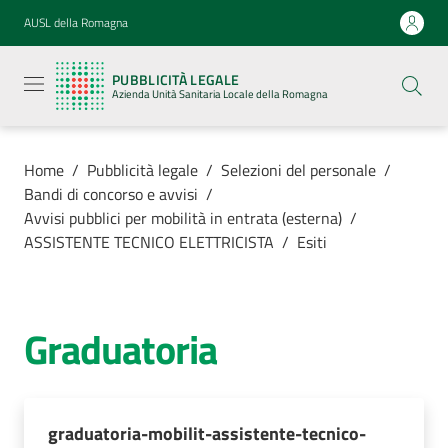
Vai al contenuto
Vai alla navigazione
Vai al footer
AUSL della Romagna
Pubblicità
legale
PUBBLICITÀ LEGALE
Azienda
Azienda Unità Sanitaria Locale della Romagna
Unità
Sanitaria
Locale della
Romagna
Home
/
Pubblicità legale
/
Selezioni del personale
/
Bandi di concorso e avvisi
/
Avvisi pubblici per mobilità in entrata (esterna)
/
ASSISTENTE TECNICO ELETTRICISTA
/
Esiti
Azienda
Servizi
Graduatoria
Luoghi di
cura
graduatoria-mobilit-assistente-tecnico-