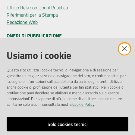
Ufficio Relazioni con il Pubblico
Riferimenti per la Stampa
Redazione Web
ONERI DI PUBBLICAZIONE
Amministrazione Trasparente
Usiamo i cookie
Pubblicità legale
Albo Pretorio
Questo sito utilizza i cookie tecnici di navigazione e di sessione per
Privacy Policy
garantire un miglior servizio di navigazione del sito, e cookie analitici per
Attuazione Misure PNRR
raccogliere informazioni sull'uso del sito da parte degli utenti. Utilizza
Liste di Attesa
anche cookie di profilazione dell'utente per fini statistici. Per i cookie di
profilazione puoi decidere se abilitarli o meno cliccando sul pulsante
'Impostazioni'. Per saperne di più, su come disabilitare i cookie oppure
ENTI, IMPRESE E PARTNER
abilitarne solo alcuni, consulta la nostra
Cookie Policy
.
Fatturazione Elettronica
Gare e Appalti
Solo cookies tecnici
Richiesta Patrocinio