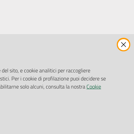
ENTI, IMPRESE E PARTNER
Fatturazione Elettronica
Gare e Appalti
del sito, e cookie analitici per raccogliere
Richiesta Patrocinio
stici. Per i cookie di profilazione puoi decidere se
abilitarne solo alcuni, consulta la nostra
Cookie