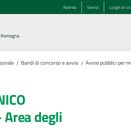
Azienda
Servizi
Luoghi di cur
la Romagna
rsonale
Bandi di concorso e avvisi
Avvisi pubblici per m
/
/
NICO
Area degli