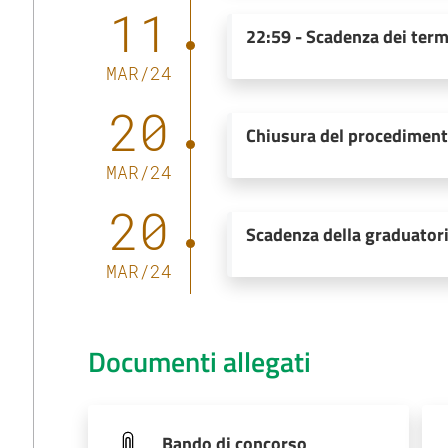
11
22:59
-
Scadenza dei term
MAR
/
24
20
Chiusura del procedimen
MAR
/
24
20
Scadenza della graduator
MAR
/
24
Documenti allegati
Bando di concorso