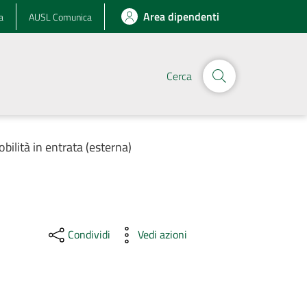
Area dipendenti
a
AUSL Comunica
Cerca
obilità in entrata (esterna)
Condividi
Vedi azioni