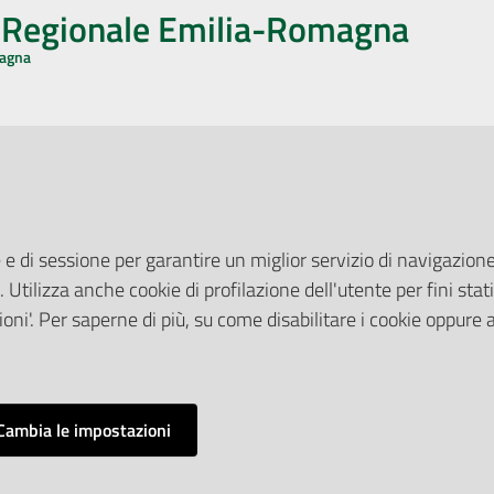
o Regionale Emilia-Romagna
magna
CA CON NOI
ONERI DI PUBBLICAZIONE
book
Instagram
YouTube
LinkedIn
Amministrazione Trasparente
Pubblicità legale
 e di sessione per garantire un miglior servizio di navigazione 
Albo Pretorio
. Utilizza anche cookie di profilazione dell'utente per fini stati
elazioni con il Pubblico
Privacy Policy
nti per la Stampa
oni'. Per saperne di più, su come disabilitare i cookie oppure 
Attuazione Misure PNRR
ne Web
Liste di Attesa
Cambia le impostazioni
Impostazioni cookie
o