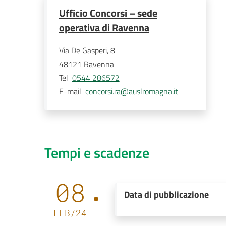
Ufficio Concorsi – sede
operativa di Ravenna
Via De Gasperi, 8
48121
Ravenna
Tel
0544 286572
E-mail
concorsi.ra@auslromagna.it
Tempi e scadenze
08
Data di pubblicazione
FEB
/
24