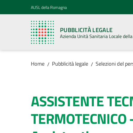
Vai al contenuto
Vai alla navigazione
Vai al footer
AUSL della Romagna
PUBBLICITÀ LEGALE
Azienda Unità Sanitaria Locale del
Home
Pubblicità legale
Selezioni del pe
/
/
Salta al contenuto
ASSISTENTE TEC
TERMOTECNICO - 