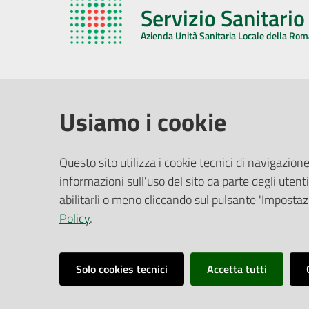
Servizio Sanitari
Azienda Unità Sanitaria Locale della Ro
AZIENDA USL DELLA ROMAGNA
COMUNI
Usiamo i cookie
Sede Legale
Face
Questo sito utilizza i cookie tecnici di navigazione
Via De Gasperi, 8 - 48121 Ravenna (RA)
informazioni sull'uso del sito da parte degli utenti
Ufficio R
CF/P.IVA:
02483810392
Riferime
abilitarli o meno cliccando sul pulsante 'Impostazi
PEC:
azienda@pec.auslromagna.it
Redazio
Policy
.
Solo cookies tecnici
Accetta tutti
Dichiarazione di Accessibilità
Dati di Monitoraggi