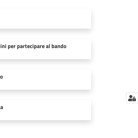
ini per partecipare al bando
to
ia