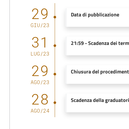
29
Data di pubblicazione
GIU
/
23
31
21:59
-
Scadenza dei term
LUG
/
23
29
Chiusura del procedimen
AGO
/
23
28
Scadenza della graduator
AGO
/
24