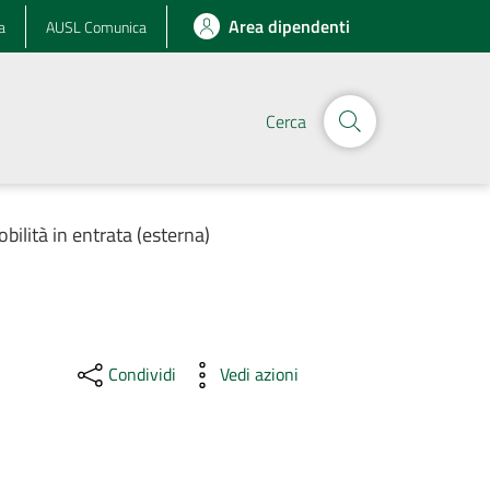
Area dipendenti
a
AUSL Comunica
Cerca
obilità in entrata (esterna)
Condividi
Vedi azioni