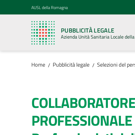
Vai al contenuto
Vai alla navigazione
Vai al footer
AUSL della Romagna
PUBBLICITÀ LEGALE
Azienda Unità Sanitaria Locale del
Home
Pubblicità legale
Selezioni del pe
/
/
Salta al contenuto
COLLABORATORE
PROFESSIONALE -