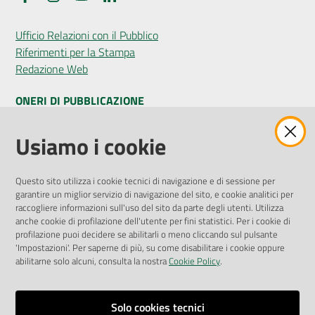
Ufficio Relazioni con il Pubblico
Riferimenti per la Stampa
Redazione Web
ONERI DI PUBBLICAZIONE
Amministrazione Trasparente
Usiamo i cookie
Pubblicità legale
Albo Pretorio
Questo sito utilizza i cookie tecnici di navigazione e di sessione per
Privacy Policy
garantire un miglior servizio di navigazione del sito, e cookie analitici per
Attuazione Misure PNRR
raccogliere informazioni sull'uso del sito da parte degli utenti. Utilizza
Liste di Attesa
anche cookie di profilazione dell'utente per fini statistici. Per i cookie di
profilazione puoi decidere se abilitarli o meno cliccando sul pulsante
'Impostazioni'. Per saperne di più, su come disabilitare i cookie oppure
ENTI, IMPRESE E PARTNER
abilitarne solo alcuni, consulta la nostra
Cookie Policy
.
Fatturazione Elettronica
Gare e Appalti
Solo cookies tecnici