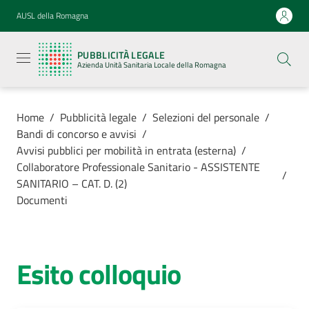
Vai al contenuto
Vai alla navigazione
Vai al footer
AUSL della Romagna
Pubblicità
legale
PUBBLICITÀ LEGALE
Azienda
Azienda Unità Sanitaria Locale della Romagna
Unità
Sanitaria
Locale della
Romagna
Home
/
Pubblicità legale
/
Selezioni del personale
/
Bandi di concorso e avvisi
/
Avvisi pubblici per mobilità in entrata (esterna)
/
Collaboratore Professionale Sanitario - ASSISTENTE
/
SANITARIO – CAT. D. (2)
Azienda
Documenti
Servizi
Esito colloquio
Luoghi di
cura