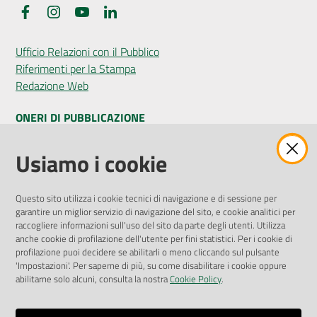
Facebook
Instagram
YouTube
LinkedIn
Ufficio Relazioni con il Pubblico
Riferimenti per la Stampa
Redazione Web
ONERI DI PUBBLICAZIONE
Amministrazione Trasparente
Usiamo i cookie
Pubblicità legale
Albo Pretorio
Questo sito utilizza i cookie tecnici di navigazione e di sessione per
Privacy Policy
garantire un miglior servizio di navigazione del sito, e cookie analitici per
Attuazione Misure PNRR
raccogliere informazioni sull'uso del sito da parte degli utenti. Utilizza
Liste di Attesa
anche cookie di profilazione dell'utente per fini statistici. Per i cookie di
profilazione puoi decidere se abilitarli o meno cliccando sul pulsante
'Impostazioni'. Per saperne di più, su come disabilitare i cookie oppure
ENTI, IMPRESE E PARTNER
abilitarne solo alcuni, consulta la nostra
Cookie Policy
.
Fatturazione Elettronica