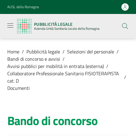
Vai al contenuto
Vai alla navigazione
Vai al footer
AUSL della Romagna
Pubblicità
legale
PUBBLICITÀ LEGALE
Azienda
Azienda Unità Sanitaria Locale della Romagna
Unità
Sanitaria
Locale della
Romagna
Home
/
Pubblicità legale
/
Selezioni del personale
/
Bandi di concorso e avvisi
/
Avvisi pubblici per mobilità in entrata (esterna)
/
Collaboratore Professionale Sanitario FISIOTERAPISTA
/
cat. D
Azienda
Documenti
Servizi
Bando di concorso
Luoghi di
cura