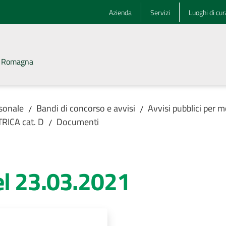
Azienda
Servizi
Luoghi di cur
la Romagna
rsonale
Bandi di concorso e avvisi
Avvisi pubblici per m
/
/
TRICA cat. D
Documenti
/
l 23.03.2021