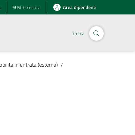
Area dipendenti
a
AUSL Comunica
Cerca
obilità in entrata (esterna)
/