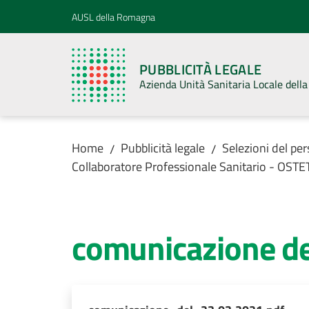
Vai al contenuto
Vai alla navigazione
Vai al footer
AUSL della Romagna
PUBBLICITÀ LEGALE
Azienda Unità Sanitaria Locale del
Home
Pubblicità legale
Selezioni del pe
/
/
Collaboratore Professionale Sanitario - OSTE
comunicazione de