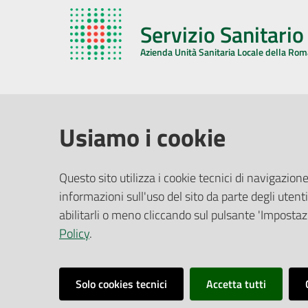
Servizio Sanitari
Azienda Unità Sanitaria Locale della Ro
AZIENDA USL DELLA ROMAGNA
COMUNI
Usiamo i cookie
Sede Legale
Face
Questo sito utilizza i cookie tecnici di navigazione
Via De Gasperi, 8 - 48121 Ravenna (RA)
informazioni sull'uso del sito da parte degli utenti
Ufficio R
CF/P.IVA:
02483810392
Riferime
abilitarli o meno cliccando sul pulsante 'Impostazi
PEC:
azienda@pec.auslromagna.it
Redazio
Policy
.
Solo cookies tecnici
Accetta tutti