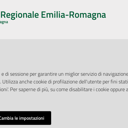
o Regionale Emilia-Romagna
magna
CA CON NOI
ONERI DI PUBBLICAZIONE
book
Instagram
YouTube
LinkedIn
Amministrazione Trasparente
Pubblicità legale
 e di sessione per garantire un miglior servizio di navigazione 
Albo Pretorio
. Utilizza anche cookie di profilazione dell'utente per fini stati
elazioni con il Pubblico
Privacy Policy
nti per la Stampa
oni'. Per saperne di più, su come disabilitare i cookie oppure 
Attuazione Misure PNRR
ne Web
Liste di Attesa
Cambia le impostazioni