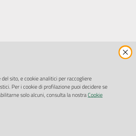
ENTI, IMPRESE E PARTNER
Fatturazione Elettronica
Gare e Appalti
del sito, e cookie analitici per raccogliere
Richiesta Patrocinio
stici. Per i cookie di profilazione puoi decidere se
abilitarne solo alcuni, consulta la nostra
Cookie