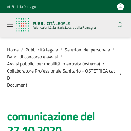
Vai al contenuto
Vai alla navigazione
Vai al footer
AUSL della Romagna
Pubblicità
legale
PUBBLICITÀ LEGALE
Azienda
Azienda Unità Sanitaria Locale della Romagna
Unità
Sanitaria
Locale della
Romagna
Home
/
Pubblicità legale
/
Selezioni del personale
/
Bandi di concorso e avvisi
/
Avvisi pubblici per mobilità in entrata (esterna)
/
Collaboratore Professionale Sanitario - OSTETRICA cat.
/
D
Azienda
Documenti
Servizi
comunicazione del
Luoghi di
cura
27.10.2020