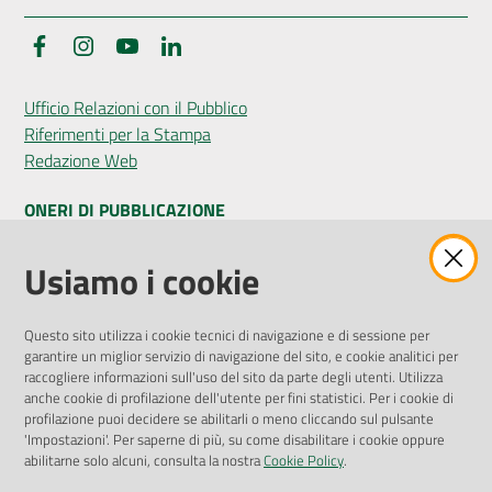
Facebook
Instagram
YouTube
LinkedIn
Ufficio Relazioni con il Pubblico
Riferimenti per la Stampa
Redazione Web
ONERI DI PUBBLICAZIONE
Amministrazione Trasparente
Usiamo i cookie
Pubblicità legale
Albo Pretorio
Questo sito utilizza i cookie tecnici di navigazione e di sessione per
Privacy Policy
garantire un miglior servizio di navigazione del sito, e cookie analitici per
Attuazione Misure PNRR
raccogliere informazioni sull'uso del sito da parte degli utenti. Utilizza
Liste di Attesa
anche cookie di profilazione dell'utente per fini statistici. Per i cookie di
profilazione puoi decidere se abilitarli o meno cliccando sul pulsante
'Impostazioni'. Per saperne di più, su come disabilitare i cookie oppure
ENTI, IMPRESE E PARTNER
abilitarne solo alcuni, consulta la nostra
Cookie Policy
.