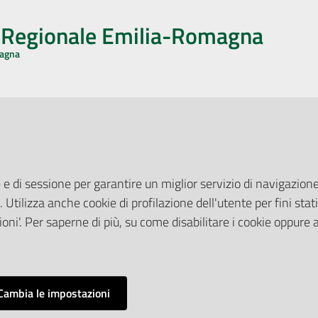
o Regionale Emilia-Romagna
magna
CA CON NOI
ONERI DI PUBBLICAZIONE
book
Instagram
YouTube
LinkedIn
Amministrazione Trasparente
Pubblicità legale
 e di sessione per garantire un miglior servizio di navigazione 
Albo Pretorio
. Utilizza anche cookie di profilazione dell'utente per fini stati
elazioni con il Pubblico
Privacy Policy
nti per la Stampa
oni'. Per saperne di più, su come disabilitare i cookie oppure 
Attuazione Misure PNRR
ne Web
Liste di Attesa
Cambia le impostazioni