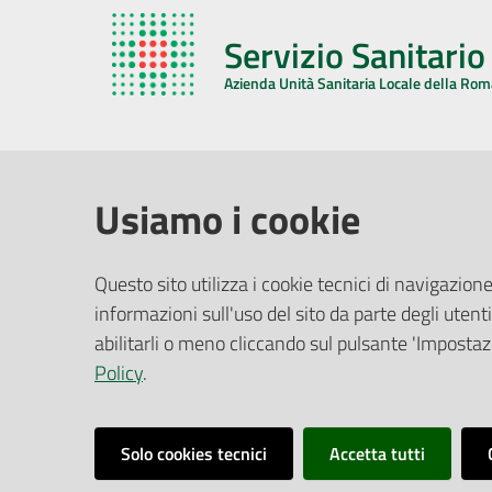
Servizio Sanitari
Azienda Unità Sanitaria Locale della Ro
AZIENDA USL DELLA ROMAGNA
COMUNI
Usiamo i cookie
Sede Legale
Face
Questo sito utilizza i cookie tecnici di navigazione
Via De Gasperi, 8 - 48121 Ravenna (RA)
informazioni sull'uso del sito da parte degli utenti
Ufficio R
CF/P.IVA:
02483810392
Riferime
abilitarli o meno cliccando sul pulsante 'Impostazi
PEC:
azienda@pec.auslromagna.it
Redazio
Policy
.
Solo cookies tecnici
Accetta tutti