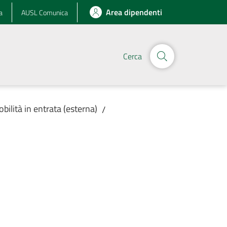
Area dipendenti
a
AUSL Comunica
Cerca
obilità in entrata (esterna)
/