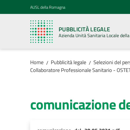
Vai al contenuto
Vai alla navigazione
Vai al footer
AUSL della Romagna
PUBBLICITÀ LEGALE
Azienda Unità Sanitaria Locale del
Home
Pubblicità legale
Selezioni del pe
/
/
Collaboratore Professionale Sanitario - OSTE
comunicazione de