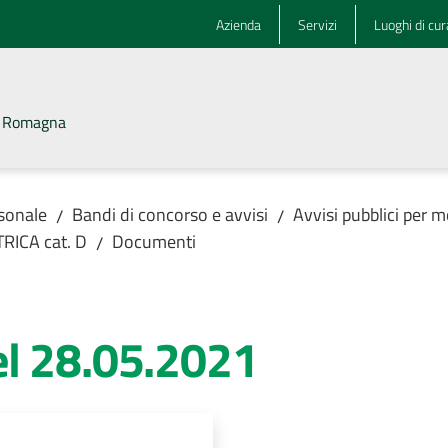
Azienda
Servizi
Luoghi di cur
la Romagna
rsonale
Bandi di concorso e avvisi
Avvisi pubblici per m
/
/
TRICA cat. D
Documenti
/
l 28.05.2021