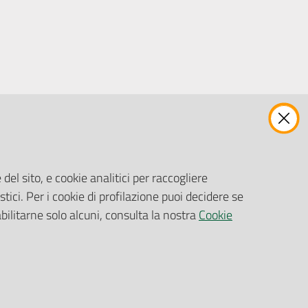
ENTI, IMPRESE E PARTNER
Fatturazione Elettronica
Gare e Appalti
del sito, e cookie analitici per raccogliere
Richiesta Patrocinio
stici. Per i cookie di profilazione puoi decidere se
abilitarne solo alcuni, consulta la nostra
Cookie