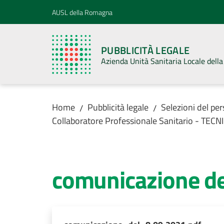
Vai al contenuto
Vai alla navigazione
Vai al footer
AUSL della Romagna
PUBBLICITÀ LEGALE
Azienda Unità Sanitaria Locale del
Home
Pubblicità legale
Selezioni del pe
/
/
Collaboratore Professionale Sanitario - T
comunicazione de