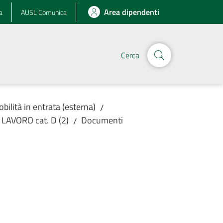
Area dipendenti
a
AUSL Comunica
Cerca
obilità in entrata (esterna)
/
LAVORO cat. D (2)
Documenti
/