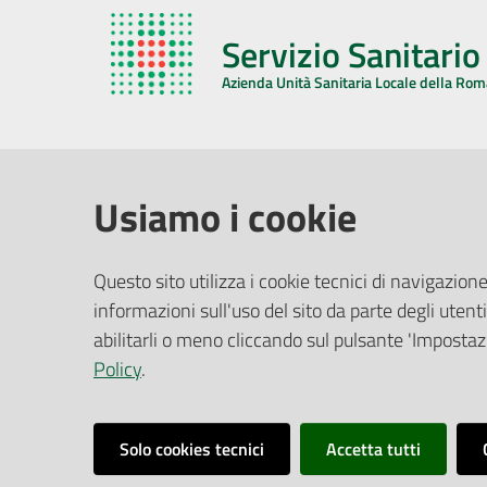
Servizio Sanitari
Azienda Unità Sanitaria Locale della Ro
AZIENDA USL DELLA ROMAGNA
COMUNI
Usiamo i cookie
Sede Legale
Face
Questo sito utilizza i cookie tecnici di navigazione
Via De Gasperi, 8 - 48121 Ravenna (RA)
informazioni sull'uso del sito da parte degli utenti
Ufficio R
CF/P.IVA:
02483810392
Riferime
abilitarli o meno cliccando sul pulsante 'Impostazi
PEC:
azienda@pec.auslromagna.it
Redazio
Policy
.
Solo cookies tecnici
Accetta tutti