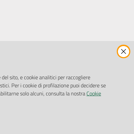
ENTI, IMPRESE E PARTNER
Fatturazione Elettronica
Gare e Appalti
del sito, e cookie analitici per raccogliere
Richiesta Patrocinio
stici. Per i cookie di profilazione puoi decidere se
abilitarne solo alcuni, consulta la nostra
Cookie