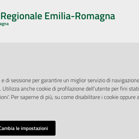
o Regionale Emilia-Romagna
magna
CA CON NOI
ONERI DI PUBBLICAZIONE
book
Instagram
YouTube
LinkedIn
Amministrazione Trasparente
Pubblicità legale
 e di sessione per garantire un miglior servizio di navigazione 
Albo Pretorio
. Utilizza anche cookie di profilazione dell'utente per fini stati
elazioni con il Pubblico
Privacy Policy
nti per la Stampa
oni'. Per saperne di più, su come disabilitare i cookie oppure 
Attuazione Misure PNRR
ne Web
Liste di Attesa
Cambia le impostazioni