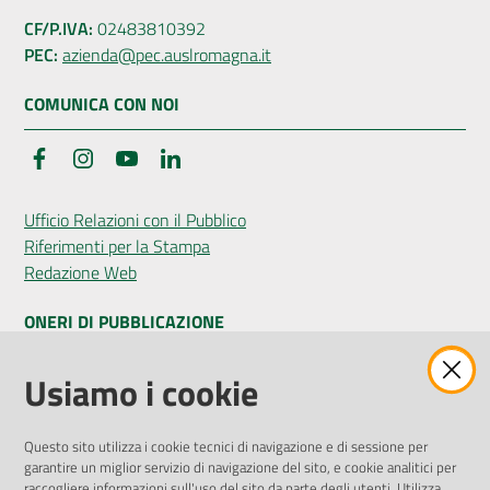
CF/P.IVA:
02483810392
PEC:
azienda@pec.auslromagna.it
COMUNICA CON NOI
Facebook
Instagram
YouTube
LinkedIn
Ufficio Relazioni con il Pubblico
Riferimenti per la Stampa
Redazione Web
ONERI DI PUBBLICAZIONE
Amministrazione Trasparente
Usiamo i cookie
Pubblicità legale
Albo Pretorio
Questo sito utilizza i cookie tecnici di navigazione e di sessione per
Privacy Policy
garantire un miglior servizio di navigazione del sito, e cookie analitici per
Attuazione Misure PNRR
raccogliere informazioni sull'uso del sito da parte degli utenti. Utilizza