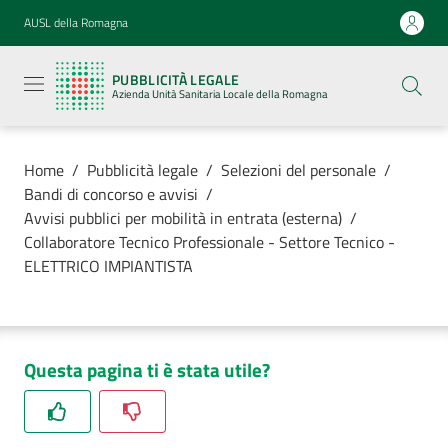
Vai al contenuto
Vai alla navigazione
Vai al footer
AUSL della Romagna
Pubblicità
legale
PUBBLICITÀ LEGALE
Azienda
Azienda Unità Sanitaria Locale della Romagna
Unità
Sanitaria
Locale della
Romagna
Home
/
Pubblicità legale
/
Selezioni del personale
/
Bandi di concorso e avvisi
/
Avvisi pubblici per mobilità in entrata (esterna)
/
Collaboratore Tecnico Professionale - Settore Tecnico -
ELETTRICO IMPIANTISTA
Azienda
Servizi
Questa pagina ti è stata utile?
Luoghi di
cura