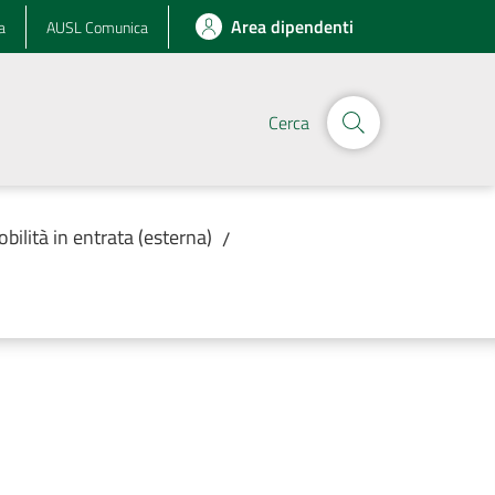
Area dipendenti
a
AUSL Comunica
Cerca
obilità in entrata (esterna)
/