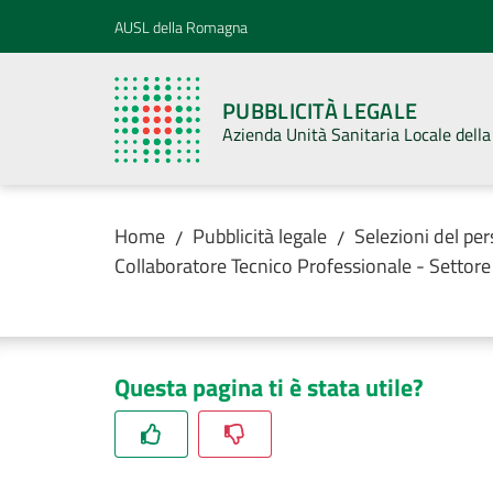
Vai al contenuto
Vai alla navigazione
Vai al footer
AUSL della Romagna
PUBBLICITÀ LEGALE
Azienda Unità Sanitaria Locale del
Home
Pubblicità legale
Selezioni del pe
/
/
Collaboratore Tecnico Professionale - Settor
Questa pagina ti è stata utile?