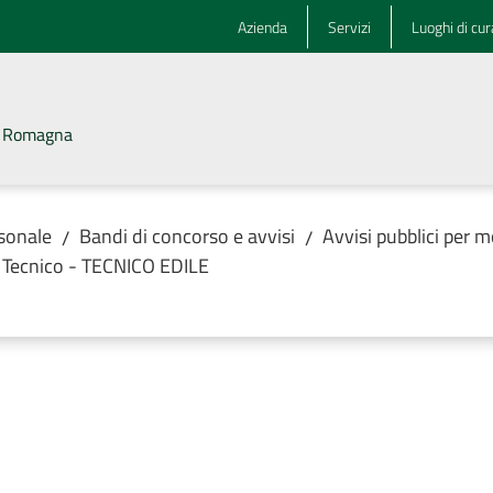
Azienda
Servizi
Luoghi di cur
la Romagna
rsonale
Bandi di concorso e avvisi
Avvisi pubblici per m
/
/
e Tecnico - TECNICO EDILE