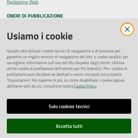
Redazione Web
ONERI DI PUBBLICAZIONE
Amministrazione Trasparente
Usiamo i cookie
Pubblicità legale
Albo Pretorio
Questo sito utilizza i cookie tecnici di navigazione e di sessione per
Privacy Policy
garantire un miglior servizio di navigazione del sito, e cookie analitici per
Attuazione Misure PNRR
raccogliere informazioni sull'uso del sito da parte degli utenti. Utilizza
Liste di Attesa
anche cookie di profilazione dell'utente per fini statistici. Per i cookie di
profilazione puoi decidere se abilitarli o meno cliccando sul pulsante
'Impostazioni'. Per saperne di più, su come disabilitare i cookie oppure
ENTI, IMPRESE E PARTNER
abilitarne solo alcuni, consulta la nostra
Cookie Policy
.
Fatturazione Elettronica
Gare e Appalti
Solo cookies tecnici
Richiesta Patrocinio
Accetta tutti