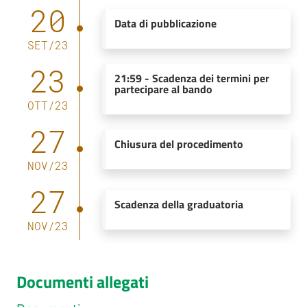
20
Data di pubblicazione
SET
/
23
23
21:59
-
Scadenza dei termini per
partecipare al bando
OTT
/
23
27
Chiusura del procedimento
NOV
/
23
27
Scadenza della graduatoria
NOV
/
23
Documenti allegati