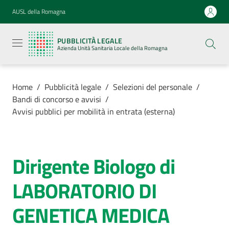
Vai al contenuto
Vai alla navigazione
Vai al footer
AUSL della Romagna
Pubblicità
legale
PUBBLICITÀ LEGALE
Azienda
Azienda Unità Sanitaria Locale della Romagna
Unità
Sanitaria
Locale della
Romagna
Home
/
Pubblicità legale
/
Selezioni del personale
/
Bandi di concorso e avvisi
/
Avvisi pubblici per mobilità in entrata (esterna)
Azienda
Dirigente Biologo di
Salta al contenuto
Servizi
LABORATORIO DI
Luoghi di
GENETICA MEDICA
cura