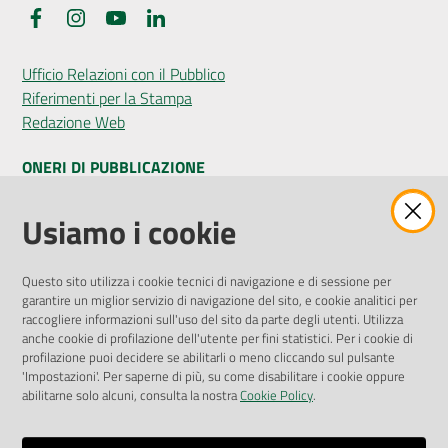
Facebook
Instagram
YouTube
LinkedIn
Ufficio Relazioni con il Pubblico
Riferimenti per la Stampa
Redazione Web
ONERI DI PUBBLICAZIONE
Amministrazione Trasparente
Usiamo i cookie
Pubblicità legale
Albo Pretorio
Questo sito utilizza i cookie tecnici di navigazione e di sessione per
Privacy Policy
garantire un miglior servizio di navigazione del sito, e cookie analitici per
Attuazione Misure PNRR
raccogliere informazioni sull'uso del sito da parte degli utenti. Utilizza
Liste di Attesa
anche cookie di profilazione dell'utente per fini statistici. Per i cookie di
profilazione puoi decidere se abilitarli o meno cliccando sul pulsante
'Impostazioni'. Per saperne di più, su come disabilitare i cookie oppure
ENTI, IMPRESE E PARTNER
abilitarne solo alcuni, consulta la nostra
Cookie Policy
.
Fatturazione Elettronica