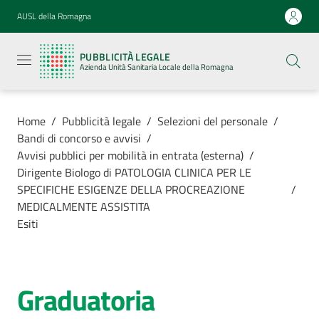
Vai al contenuto
Vai alla navigazione
Vai al footer
AUSL della Romagna
Pubblicità
legale
PUBBLICITÀ LEGALE
Azienda
Azienda Unità Sanitaria Locale della Romagna
Unità
Sanitaria
Locale della
Romagna
Home
/
Pubblicità legale
/
Selezioni del personale
/
Bandi di concorso e avvisi
/
Avvisi pubblici per mobilità in entrata (esterna)
/
Dirigente Biologo di PATOLOGIA CLINICA PER LE
SPECIFICHE ESIGENZE DELLA PROCREAZIONE
/
Azienda
MEDICALMENTE ASSISTITA
Esiti
Servizi
Luoghi di
Graduatoria
cura