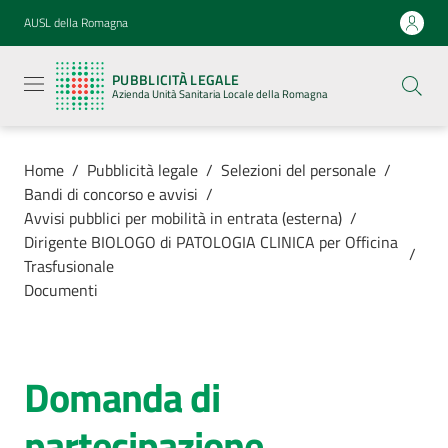
Vai al contenuto
Vai alla navigazione
Vai al footer
AUSL della Romagna
Pubblicità
legale
PUBBLICITÀ LEGALE
Azienda
Azienda Unità Sanitaria Locale della Romagna
Unità
Sanitaria
Locale della
Romagna
Home
/
Pubblicità legale
/
Selezioni del personale
/
Bandi di concorso e avvisi
/
Avvisi pubblici per mobilità in entrata (esterna)
/
Dirigente BIOLOGO di PATOLOGIA CLINICA per Officina
/
Trasfusionale
Azienda
Documenti
Servizi
Domanda di
Luoghi di
cura
partecipazione