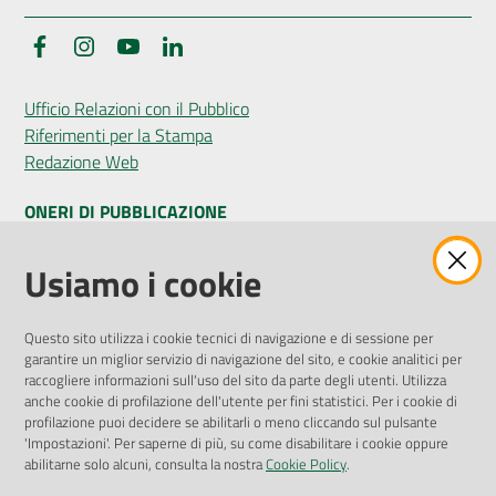
Facebook
Instagram
YouTube
LinkedIn
Ufficio Relazioni con il Pubblico
Riferimenti per la Stampa
Redazione Web
ONERI DI PUBBLICAZIONE
Amministrazione Trasparente
Usiamo i cookie
Pubblicità legale
Albo Pretorio
Questo sito utilizza i cookie tecnici di navigazione e di sessione per
Privacy Policy
garantire un miglior servizio di navigazione del sito, e cookie analitici per
Attuazione Misure PNRR
raccogliere informazioni sull'uso del sito da parte degli utenti. Utilizza
Liste di Attesa
anche cookie di profilazione dell'utente per fini statistici. Per i cookie di
profilazione puoi decidere se abilitarli o meno cliccando sul pulsante
'Impostazioni'. Per saperne di più, su come disabilitare i cookie oppure
ENTI, IMPRESE E PARTNER
abilitarne solo alcuni, consulta la nostra
Cookie Policy
.